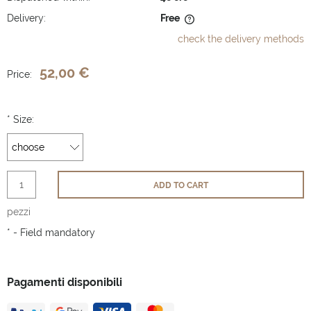
Delivery:
Free
The price does not include any possible payment costs
check the delivery methods
52,00 €
Price:
*
Size:
ADD TO CART
pezzi
*
- Field mandatory
Pagamenti disponibili