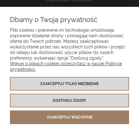
INFORMACJE
Dbamy o Twoją prywatność
Pliki cookies i pokrewne im technologie umożliwiają
O NAS
poprawne działanie strony i pomagają nam dostosować
ofertę do Twoich potrzeb. Możesz zaakceptować
wykorzystanie przez nas wszystkich tych plików i przejść
do sklepu lub dostosować użycie plików do swoich
Poduszki ogrodowe Setgarden.com | Lubelska 1A, 10-409 Olsztyn |
preferencji, wybierając opcję "Dostosuj zgody".
NIP: 7391986025
Więcej o plikach cookies przeczytasz w naszej Polityce
prywatności.
(+48) 885 281 885
biuro@setgarden.com
ZAAKCEPTUJ TYLKO NIEZBĘDNE
FACEBOOK
PINTEREST
DOSTOSUJ ZGODY
INSTAGRAM
ZAAKCEPTUJ WSZYSTKIE