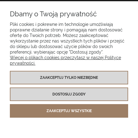
INFORMACJE
Dbamy o Twoją prywatność
Pliki cookies i pokrewne im technologie umożliwiają
O NAS
poprawne działanie strony i pomagają nam dostosować
ofertę do Twoich potrzeb. Możesz zaakceptować
wykorzystanie przez nas wszystkich tych plików i przejść
do sklepu lub dostosować użycie plików do swoich
Poduszki ogrodowe Setgarden.com | Lubelska 1A, 10-409 Olsztyn |
preferencji, wybierając opcję "Dostosuj zgody".
NIP: 7391986025
Więcej o plikach cookies przeczytasz w naszej Polityce
prywatności.
(+48) 885 281 885
biuro@setgarden.com
ZAAKCEPTUJ TYLKO NIEZBĘDNE
FACEBOOK
PINTEREST
DOSTOSUJ ZGODY
INSTAGRAM
ZAAKCEPTUJ WSZYSTKIE
POKAŻ PEŁNĄ WERSJĘ STRONY