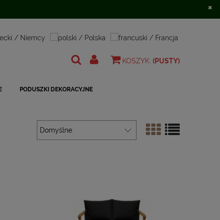
×
Zarejestruj się
Zaloguj się
KOSZYK:
(PUSTY)
E
PODUSZKI DEKORACYJNE