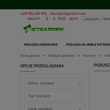
(+48) 885 281 885
biuro@setgarden.com
JĘZYK
WALUTY
PODUSZKI OGRODOWE
PODUSZKI NA MEBLE RATTAN
»
»
»
Strona główna
Poduszki ogrodowe
Rozmiary
Pod
PODUSZ
OPCJE PRZEGLĄDANIA
Kolory: (wybierz)
Typ: (wybierz)
Cena: (wybierz)