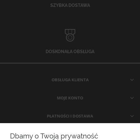
SZYBKA DOSTAWA
DOSKONAŁA OBSŁUGA
OBSŁUGA KLIENTA
MOJE KONTO
PŁATNOŚCI I DOSTAWA
INFORMACJE
Dbamy o Twoją prywatność