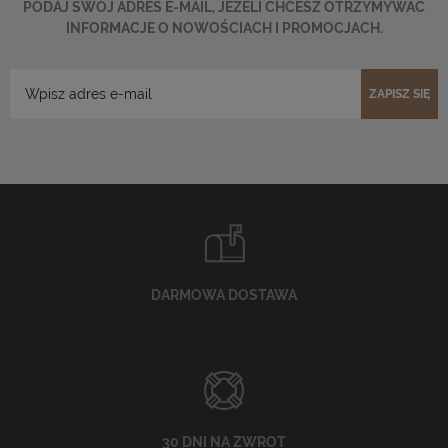
PODAJ SWÓJ ADRES E-MAIL, JEŻELI CHCESZ OTRZYMYWAĆ
INFORMACJE O NOWOŚCIACH I PROMOCJACH.
ZAPISZ SIĘ
DARMOWA DOSTAWA
30 DNI NA ZWROT