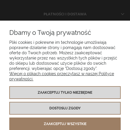
PŁATNOŚCI I DOSTAWA
INFORMACJE
Dbamy o Twoją prywatność
Pliki cookies i pokrewne im technologie umożliwiają
O NAS
poprawne działanie strony i pomagają nam dostosować
ofertę do Twoich potrzeb. Możesz zaakceptować
wykorzystanie przez nas wszystkich tych plików i przejść
do sklepu lub dostosować użycie plików do swoich
Poduszki ogrodowe Setgarden.com | Lubelska 1A, 10-409 Olsztyn |
preferencji, wybierając opcję "Dostosuj zgody".
NIP: 7391986025
Więcej o plikach cookies przeczytasz w naszej Polityce
prywatności.
(+48) 885 281 885
biuro@setgarden.com
ZAAKCEPTUJ TYLKO NIEZBĘDNE
FACEBOOK
PINTEREST
DOSTOSUJ ZGODY
INSTAGRAM
ZAAKCEPTUJ WSZYSTKIE