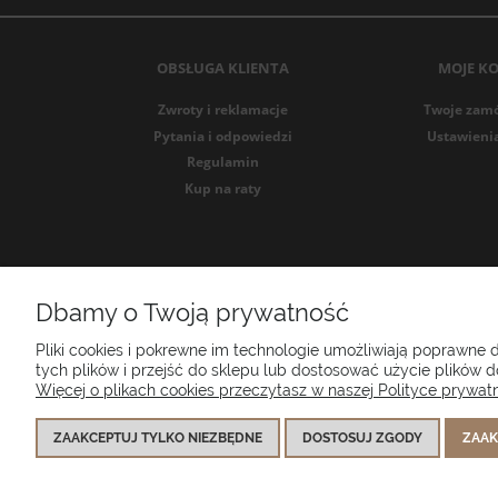
OBSŁUGA KLIENTA
MOJE K
Zwroty i reklamacje
Twoje zam
Pytania i odpowiedzi
Ustawieni
Regulamin
Kup na raty
Dbamy o Twoją prywatność
Poduszk
Pliki cookies i pokrewne im technologie umożliwiają poprawne
tych plików i przejść do sklepu lub dostosować użycie plików do
Więcej o plikach cookies przeczytasz w naszej Polityce prywatn
ZAAKCEPTUJ TYLKO NIEZBĘDNE
DOSTOSUJ ZGODY
ZAAK