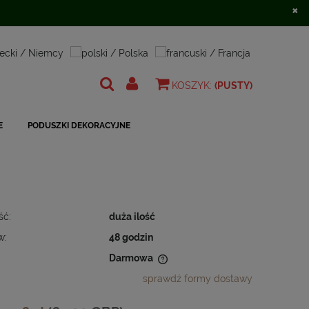
×
Zarejestruj się
Zaloguj się
KOSZYK:
(PUSTY)
E
PODUSZKI DEKORACYJNE
ść:
duża ilość
w:
48 godzin
Darmowa
sprawdź formy dostawy
 nie zawiera ewentualnych kosztów
ności