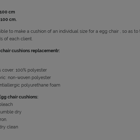
100 cm
 100 cm.
sible to make a cushion of an individual size for a egg chair , so as to
s of each client.
chair cushions replacementr:
 cover: 100% polyester
bric: non-woven polyester
 Antiallergic polyurethane foam
gg chair cushions:
bleach
tumble dry
ron.
dry clean