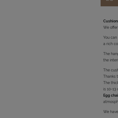
Cushions
We offer
You can 
a rich co
The hang
the inte
The cush
Thanks t
The thic
is 10-13
Egg cha
atmosph
We have 