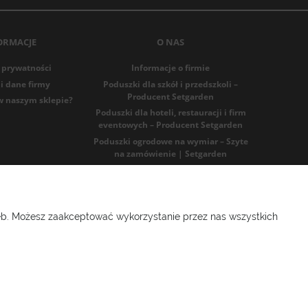
ORMACJE
O NAS
 prywatności
Informacje o firmie
i dane firmy
Poduszki dla szkół i przedszkoli –
Producent Setgarden
w naszym sklepie?
Poduszki dla hoteli, restauracji i firm
eventowych – Producent Setgarden
Poduszki ogrodowe na wymiar – Szyte
na zamówienie | Setgarden
Blog
91986025
zeb. Możesz zaakceptować wykorzystanie przez nas wszystkich