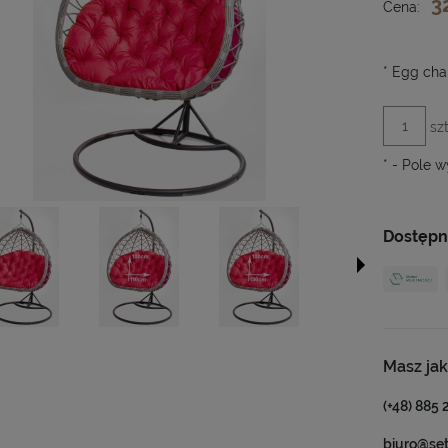
3
Cena:
*
Egg chai
szt
*
- Pole 
Dostępn
Masz jak
(+48) 885 
biuro@se