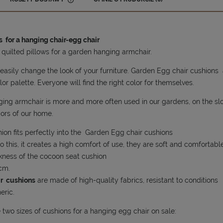
CENA NIE ZAWIERA EWENTUALNYCH
KOSZTÓW PŁATNOŚCI
 for a hanging chair-egg chair
 quilted pillows for a garden hanging armchair.
easily change the look of your furniture. Garden Egg chair cushions a
lor palette. Everyone will find the right color for themselves.
ing armchair is more and more often used in our gardens, on the sl
riors of our home.
ion fits perfectly into the Garden Egg chair cushions
o this, it creates a high comfort of use, they are soft and comfortable
kness of the cocoon seat cushion
 cm.
ir cushions
are made of high-quality fabrics, resistant to conditions
eric.
two sizes of cushions for a hanging egg chair on sale: