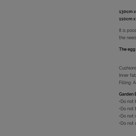
130cm x
110cm x
It is pos
the need
The egg 
Cushions
Inner fa
Filling:
Garden E
•Do not 
•Do not 
•Do not i
•Do not 