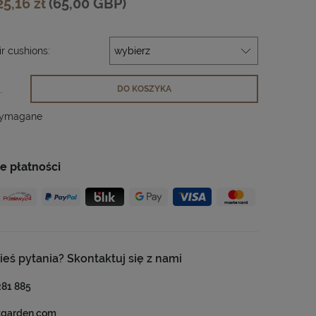
25,16 zł
(65,00 GBP)
r cushions:
.
DO KOSZYKA
wymagane
e płatności
ieś pytania? Skontaktuj się z nami
281 885
tgarden.com