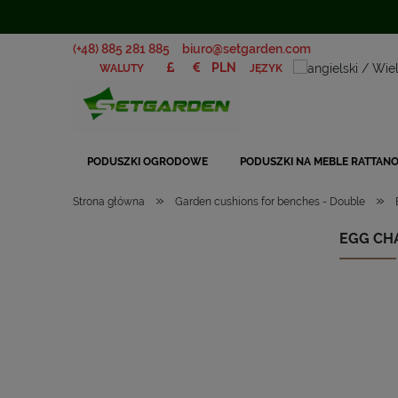
(+48) 885 281 885
biuro@setgarden.com
JĘZYK
WALUTY
PODUSZKI OGRODOWE
PODUSZKI NA MEBLE RATTAN
»
»
Strona główna
Garden cushions for benches - Double
EGG CHA