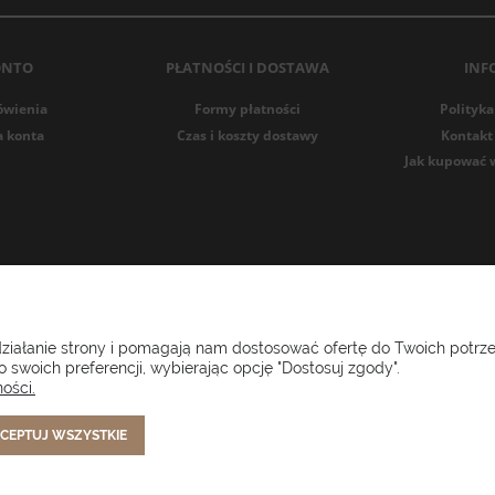
ONTO
PŁATNOŚCI I DOSTAWA
INF
ówienia
Formy płatności
Polityka
a konta
Czas i koszty dostawy
Kontakt 
Jak kupować 
i ogrodowe Setgarden.com | Lubelska 1A, 10-409 Olsztyn | NIP: 73
 działanie strony i pomagają nam dostosować ofertę do Twoich potr
 swoich preferencji, wybierając opcję "Dostosuj zgody".
(+48) 885 281 885
biuro@setgarden.com
ości.
CEPTUJ WSZYSTKIE
FACEBOOK
PINTEREST
INSTAGRAM