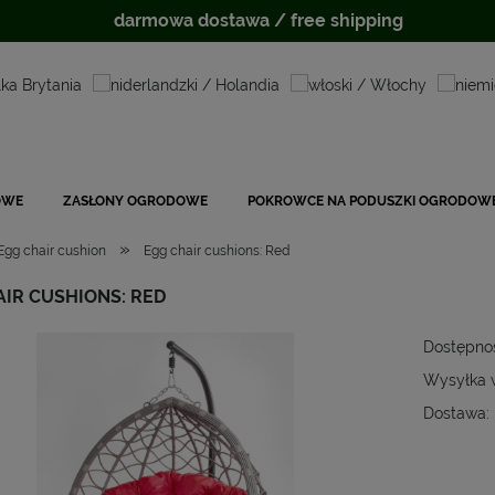
darmowa dostawa / free shipping
OWE
ZASŁONY OGRODOWE
POKROWCE NA PODUSZKI OGRODOW
»
Egg chair cushion
Egg chair cushions: Red
IR CUSHIONS: RED
Dostępno
Wysyłka 
Dostawa:
Cena
płat