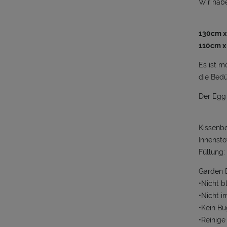
Wir habe
130cm 
110cm x
Es ist m
die Bedü
Der Egg 
Kissenbe
Innenstof
Füllung:
Garden E
•Nicht b
•Nicht i
•Kein Bü
•Reinige