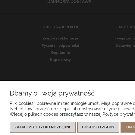
DARMOWA DOSTAWA
OBSŁUGA KLIENTA
MOJE K
Zwroty i reklamacje
Twoje zam
Pytania i odpowiedzi
Ustawieni
Regulamin
Kup na raty
Dbamy o Twoją prywatność
Poduszk
Pliki cookies i pokrewne im technologie umożliwiają poprawne
tych plików i przejść do sklepu lub dostosować użycie plików do
Więcej o plikach cookies przeczytasz w naszej Polityce prywatn
ZAAKCEPTUJ TYLKO NIEZBĘDNE
DOSTOSUJ ZGODY
ZAAK