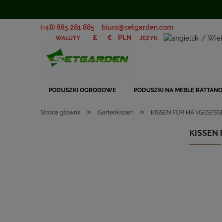
(+48) 885 281 885
biuro@setgarden.com
JĘZYK
WALUTY
PODUSZKI OGRODOWE
PODUSZKI NA MEBLE RATTAN
»
»
Strona główna
Gartenkissen
KISSEN FÜR HÄNGESESS
KISSEN