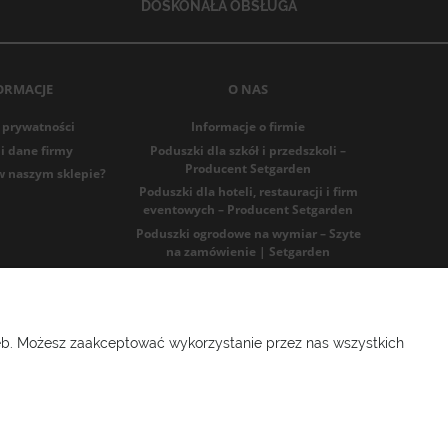
DOSKONAŁA OBSŁUGA
ORMACJE
O NAS
 prywatności
Informacje o firmie
i dane firmy
Poduszki dla szkół i przedszkoli –
Producent Setgarden
w naszym sklepie?
Poduszki dla hoteli, restauracji i firm
eventowych – Producent Setgarden
Poduszki ogrodowe na wymiar – Szyte
na zamówienie | Setgarden
Blog
91986025
zeb. Możesz zaakceptować wykorzystanie przez nas wszystkich