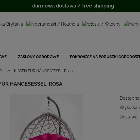
darmowa dostawa / free shipping
OWE
ZASŁONY OGRODOWE
POKROWCE NA PODUSZKI OGRODOW
»
EL
KISSEN FÜR HÄNGESESSEL: Rosa
 FÜR HÄNGESESSEL: ROSA
Dostępno
Wysyłka 
Dostawa:
Cena
płat