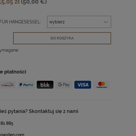
15,05 zł
(50,00 €)
FÜR HÄNGESESSEL:
.
DO KOSZYKA
wymagane
e płatności
ieś pytania? Skontaktuj się z nami
281 885
tgarden.com