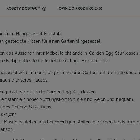
KOSZTY DOSTAWY
OPINIE O PRODUKCIE (0)
CENA NIE ZAWIERA EWENTUALNYCH
KOSZTÓW PŁATNOŚCI
ür einen Hängesessel-Eierstuhl
en gesteppte Kissen für einen Gartenhängesessel.
en das Aussehen Ihrer Möbel leicht ändern. Garden Egg Stuhlkissen si
he Farbpalette. Jeder findet die richtige Farbe für sich.
esessel wird immer häufiger in unseren Gärten, auf der Piste und a
enräume unseres Hauses.
en passt perfekt in die Garden Egg Stuhlkissen
entsteht ein hoher Nutzungskomfort, sie sind weich und bequem.
e des Cocoon-Sitzkissens
10-13cm.
r Kissen bestehen aus hochwertigen Stoffen, die widerstandsfähig
ärisch.