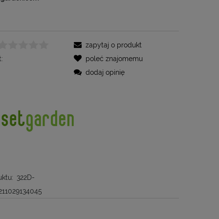
zapytaj o produkt
:
poleć znajomemu
dodaj opinię
ktu:
322D-
211029134045