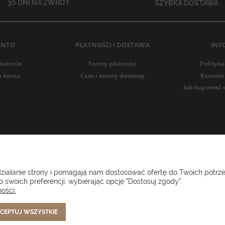
30 DNI NA ZWROT
SZYBKA DOSTAWA
ONTO
PŁATNOŚCI I DOSTAWA
INF
ówienia
Formy płatności
Polityka
a konta
Czas i koszty dostawy
Kontakt 
Jak kupować 
i ogrodowe Setgarden.com | Lubelska 1A, 10-409 Olsztyn | NIP: 73
 działanie strony i pomagają nam dostosować ofertę do Twoich potr
 swoich preferencji, wybierając opcję "Dostosuj zgody".
(+48) 885 281 885
biuro@setgarden.com
ości.
CEPTUJ WSZYSTKIE
FACEBOOK
PINTEREST
INSTAGRAM