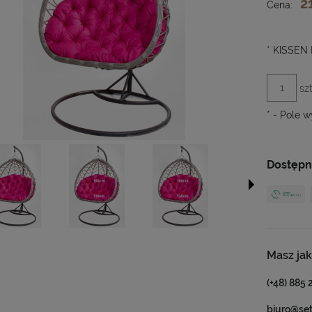
2
Cena:
*
KISSEN 
szt
*
- Pole 
Dostępn
Masz jak
(+48) 885 
biuro@se