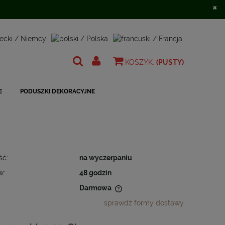
×
Zarejestruj się
Zaloguj się
KOSZYK:
(PUSTY)
E
PODUSZKI DEKORACYJNE
ść:
na wyczerpaniu
w:
48 godzin
Darmowa
sprawdź formy dostawy
 nie zawiera ewentualnych kosztów
ności