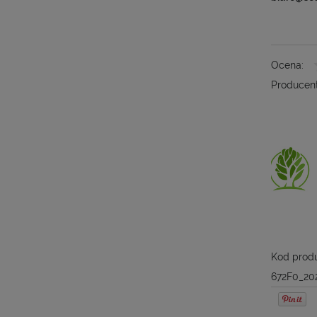
Ocena:
Producent
Kod produ
672F0_20