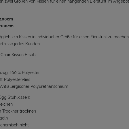
n zwei Größen von Kissen für einen hängenden Eierstuhl im Angebot
x100cm
 100cm.
öglich, ein Kissen in individueller Größe für einen Eierstuhl zu mac
rfnisse jedes Kunden.
Chair Kissen Ersatz:
zug: 100 % Polyester
f: Polyestervlies
 Antiallergischer Polyurethanschaum
gg Stuhlkissen:
leichen
m Trockner trocknen
geln.
 chemisch nicht