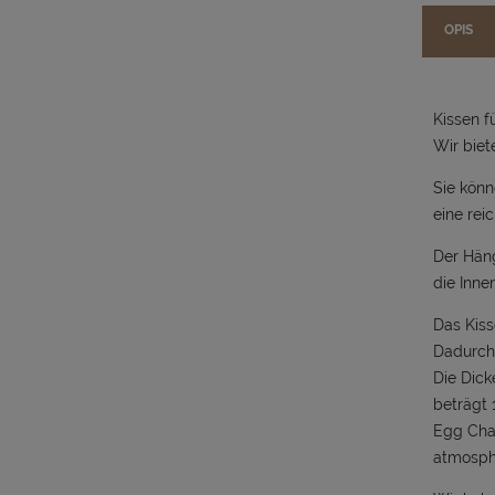
OPIS
Kissen f
Wir biet
Sie könn
eine reic
Der Häng
die Inn
Das Kiss
Dadurch 
Die Dick
beträgt 
Egg Chai
atmosph