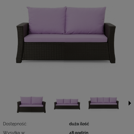
Dostępność:
duża ilość
Wysyłka w:
48 godzin