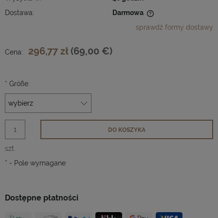
Dostawa:
Darmowa
Cena nie zawiera ewentualnych kosztów płatności
sprawdź formy dostawy
296,77 zł
(69,00 €)
Cena:
*
Größe:
DO KOSZYKA
szt.
*
- Pole wymagane
Dostępne płatności