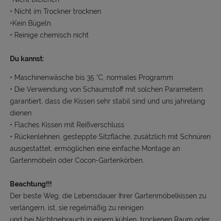
• Nicht im Trockner trocknen
•Kein Bügeln.
• Reinige chemisch nicht
Du kannst:
• Maschinenwäsche bis 35 °C, normales Programm
• Die Verwendung von Schaumstoff mit solchen Parametern
garantiert, dass die Kissen sehr stabil sind und uns jahrelang
dienen.
• Flaches Kissen mit Reißverschluss
• Rückenlehnen, gesteppte Sitzfläche, zusätzlich mit Schnüren
ausgestattet, ermöglichen eine einfache Montage an
Gartenmöbeln oder Cocon-Gartenkörben.
Beachtung!!!
Der beste Weg, die Lebensdauer Ihrer Gartenmöbelkissen zu
verlängern, ist, sie regelmäßig zu reinigen
und bei Nichtgebrauch in einem kühlen, trockenen Raum oder