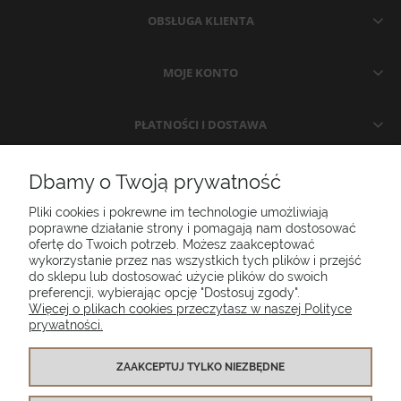
OBSŁUGA KLIENTA
MOJE KONTO
PŁATNOŚCI I DOSTAWA
INFORMACJE
Dbamy o Twoją prywatność
Pliki cookies i pokrewne im technologie umożliwiają
O NAS
poprawne działanie strony i pomagają nam dostosować
ofertę do Twoich potrzeb. Możesz zaakceptować
wykorzystanie przez nas wszystkich tych plików i przejść
do sklepu lub dostosować użycie plików do swoich
Poduszki ogrodowe Setgarden.com | Lubelska 1A, 10-409 Olsztyn |
preferencji, wybierając opcję "Dostosuj zgody".
NIP: 7391986025
Więcej o plikach cookies przeczytasz w naszej Polityce
prywatności.
(+48) 885 281 885
biuro@setgarden.com
ZAAKCEPTUJ TYLKO NIEZBĘDNE
FACEBOOK
PINTEREST