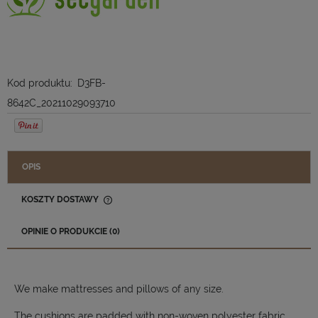
Kod produktu:
D3FB-
8642C_20211029093710
OPIS
KOSZTY DOSTAWY
CENA NIE ZAWIERA EWENTUALNYCH KOSZTÓW PŁATNOŚCI
OPINIE O PRODUKCIE (0)
We make mattresses and pillows of any size.
The cushions are padded with non-woven polyester fabric,