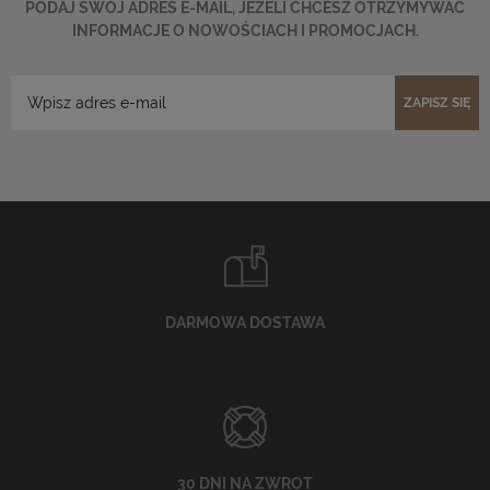
PODAJ SWÓJ ADRES E-MAIL, JEŻELI CHCESZ OTRZYMYWAĆ
INFORMACJE O NOWOŚCIACH I PROMOCJACH.
ZAPISZ SIĘ
DARMOWA DOSTAWA
30 DNI NA ZWROT