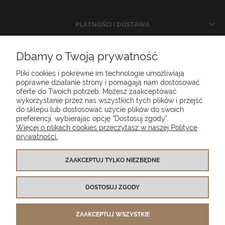
PŁATNOŚCI I DOSTAWA
INFORMACJE
Dbamy o Twoją prywatność
Pliki cookies i pokrewne im technologie umożliwiają
O NAS
poprawne działanie strony i pomagają nam dostosować
ofertę do Twoich potrzeb. Możesz zaakceptować
wykorzystanie przez nas wszystkich tych plików i przejść
do sklepu lub dostosować użycie plików do swoich
Poduszki ogrodowe Setgarden.com | Lubelska 1A, 10-409 Olsztyn |
preferencji, wybierając opcję "Dostosuj zgody".
NIP: 7391986025
Więcej o plikach cookies przeczytasz w naszej Polityce
prywatności.
(+48) 885 281 885
biuro@setgarden.com
ZAAKCEPTUJ TYLKO NIEZBĘDNE
FACEBOOK
PINTEREST
DOSTOSUJ ZGODY
INSTAGRAM
ZAAKCEPTUJ WSZYSTKIE