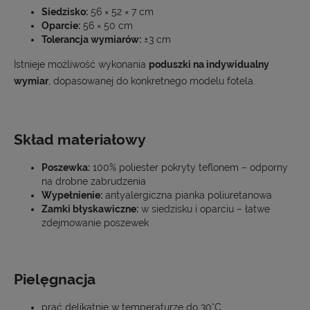
Siedzisko:
56 × 52 × 7 cm
Oparcie:
56 × 50 cm
Tolerancja wymiarów:
±3 cm
Istnieje możliwość wykonania
poduszki na indywidualny
wymiar
, dopasowanej do konkretnego modelu fotela.
Skład materiałowy
Poszewka:
100% poliester pokryty teflonem – odporny
na drobne zabrudzenia
Wypełnienie:
antyalergiczna pianka poliuretanowa
Zamki błyskawiczne:
w siedzisku i oparciu – łatwe
zdejmowanie poszewek
Pielęgnacja
prać delikatnie w temperaturze do 30°C