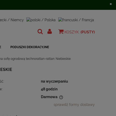
×
Zarejestruj się
Zaloguj się
KOSZYK:
(PUSTY)
E
PODUSZKI DEKORACYJNE
a sofę ogrodową technorattan-rattan: Niebieskie
ESKIE
ść:
na wyczerpaniu
w:
48 godzin
Darmowa
sprawdź formy dostawy
 nie zawiera ewentualnych kosztów
ności