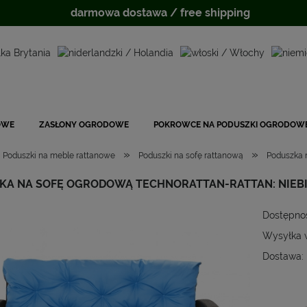
darmowa dostawa / free shipping
OWE
ZASŁONY OGRODOWE
POKROWCE NA PODUSZKI OGRODOW
»
»
Poduszki na meble rattanowe
Poduszki na sofę rattanową
Poduszka n
KA NA SOFĘ OGRODOWĄ TECHNORATTAN-RATTAN: NIEBI
Dostępno
Wysyłka 
Dostawa:
Cena
płat