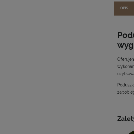
OPIS
Podu
wyg
Oferuj
wykonana
użytkowa
Poduszk
zapobie
Zalet