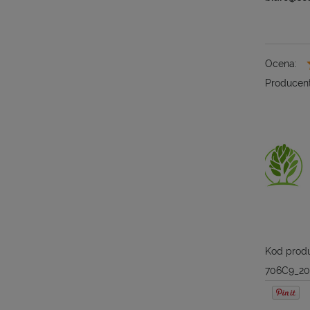
Ocena:
Producent
Kod produ
706C9_20