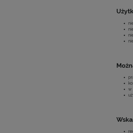
Użytk
ni
ni
ni
ni
Możn
pr
ko
w 
uż
Wska
re