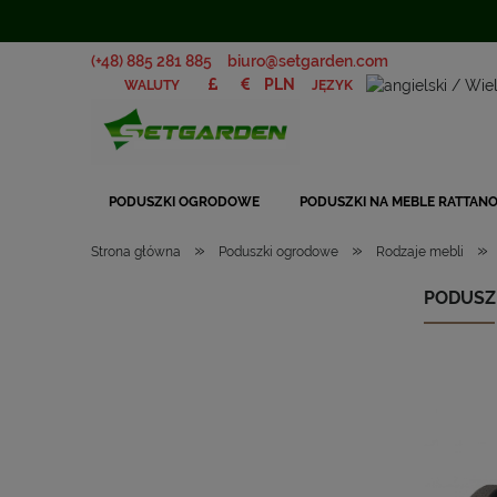
(+48) 885 281 885
biuro@setgarden.com
JĘZYK
WALUTY
PODUSZKI OGRODOWE
PODUSZKI NA MEBLE RATTAN
»
»
»
Strona główna
Poduszki ogrodowe
Rodzaje mebli
PODUSZ