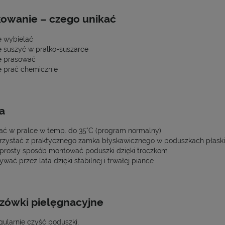
owanie – czego unikać
e wybielać
e suszyć w pralko-suszarce
e prasować
e prać chemicznie
a
ać w pralce w temp. do 35°C (program normalny)
rzystać z praktycznego zamka błyskawicznego w poduszkach płask
prosty sposób montować poduszki dzięki troczkom
ywać przez lata dzięki stabilnej i trwałej piance
zówki pielęgnacyjne
gularnie czyść poduszki,