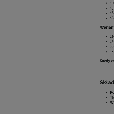
12
15
16
18
Wariant
12
15
16
18
Każdy z
Skła
Po
Tk
Wy