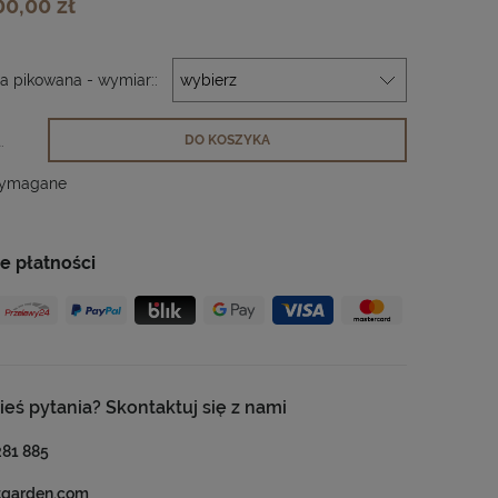
00,00 zł
 pikowana - wymiar::
.
DO KOSZYKA
wymagane
e płatności
ieś pytania? Skontaktuj się z nami
281 885
tgarden.com