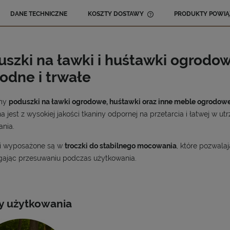
DANE TECHNICZNE
KOSZTY DOSTAWY
PRODUKTY POWIĄ
CENA NIE ZAWIERA 
KOSZTÓW PŁATNOŚCI
szki na ławki i huśtawki ogrodow
odne i trwałe
emy
poduszki na ławki ogrodowe, huśtawki oraz inne meble ogrodow
 jest z wysokiej jakości tkaniny odpornej na przetarcia i łatwej w ut
nia.
i wyposażone są w
troczki do stabilnego mocowania
, które pozwala
gając przesuwaniu podczas użytkowania.
y użytkowania