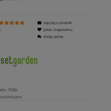
zapytaj o produkt
:
poleć znajomemu
dodaj opinię
ktu:
FEB9-
211020143104