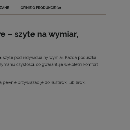
ZANE
OPINIE O PRODUKCIE (0)
EWENTUALNYCH
e – szyte na wymiar,
e
, szyte pod indywidualny wymiar. Każda poduszka
rzymaniu czystości, co gwarantuje wieloletni komfort
ją pewnie przywiązać je do huśtawki lub ławki,