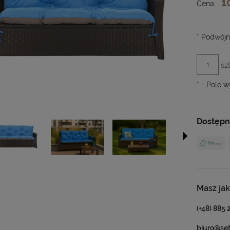
1
Cena:
*
Podwójna
szt
*
- Pole 
Dostępn
Masz jak
(+48) 885 
biuro@se