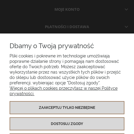
MOJE KONTO
PŁATNOŚCI I DOSTAWA
INFORMACJE
Dbamy o Twoją prywatność
Pliki cookies i pokrewne im technologie umożliwiają
O NAS
poprawne działanie strony i pomagają nam dostosować
ofertę do Twoich potrzeb. Możesz zaakceptować
wykorzystanie przez nas wszystkich tych plików i przejść
do sklepu lub dostosować użycie plików do swoich
Poduszki ogrodowe Setgarden.com | Lubelska 1A, 10-409 Olsztyn |
preferencji, wybierając opcję "Dostosuj zgody".
NIP: 7391986025
Więcej o plikach cookies przeczytasz w naszej Polityce
prywatności.
(+48) 885 281 885
biuro@setgarden.com
ZAAKCEPTUJ TYLKO NIEZBĘDNE
FACEBOOK
PINTEREST
DOSTOSUJ ZGODY
INSTAGRAM