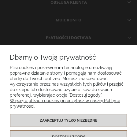
OBSŁUGA KLIENTA
MOJE KONTO
PŁATNOŚCI I DOSTAWA
INFORMACJE
Dbamy o Twoją prywatność
Pliki cookies i pokrewne im technologie umożliwiają
O NAS
poprawne działanie strony i pomagają nam dostosować
ofertę do Twoich potrzeb. Możesz zaakceptować
wykorzystanie przez nas wszystkich tych plików i przejść
do sklepu lub dostosować użycie plików do swoich
Poduszki ogrodowe Setgarden.com | Lubelska 1A, 10-409 Olsztyn |
preferencji, wybierając opcję "Dostosuj zgody".
NIP: 7391986025
Więcej o plikach cookies przeczytasz w naszej Polityce
prywatności.
(+48) 885 281 885
biuro@setgarden.com
ZAAKCEPTUJ TYLKO NIEZBĘDNE
FACEBOOK
PINTEREST