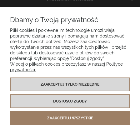
INFORMACJE
Dbamy o Twoją prywatność
Pliki cookies i pokrewne im technologie umożliwiają
O NAS
poprawne działanie strony i pomagają nam dostosować
ofertę do Twoich potrzeb. Możesz zaakceptować
wykorzystanie przez nas wszystkich tych plików i przejść
do sklepu lub dostosować użycie plików do swoich
Poduszki ogrodowe Setgarden.com | Lubelska 1A, 10-409 Olsztyn |
preferencji, wybierając opcję "Dostosuj zgody".
NIP: 7391986025
Więcej o plikach cookies przeczytasz w naszej Polityce
prywatności.
(+48) 885 281 885
biuro@setgarden.com
ZAAKCEPTUJ TYLKO NIEZBĘDNE
FACEBOOK
PINTEREST
DOSTOSUJ ZGODY
INSTAGRAM
ZAAKCEPTUJ WSZYSTKIE