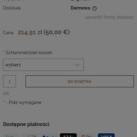
Dostawa:
Darmowa
Cena nie zawiera ewentualnych kosztów płatności
sprawdź formy dostawy
214,91 zł
(50,00 €)
Cena:
*
Schommelstoel kussen:
DO KOSZYKA
szt.
*
- Pole wymagane
Dostępne płatności