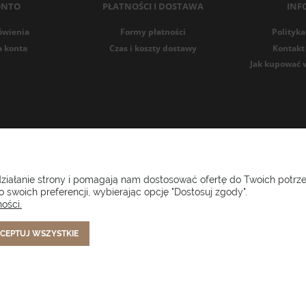
ONTO
PŁATNOŚCI I DOSTAWA
INF
ówienia
Formy płatności
Polityka
a konta
Czas i koszty dostawy
Kontakt 
Jak kupować 
i ogrodowe Setgarden.com | Lubelska 1A, 10-409 Olsztyn | NIP: 73
 działanie strony i pomagają nam dostosować ofertę do Twoich potr
 swoich preferencji, wybierając opcję "Dostosuj zgody".
(+48) 885 281 885
biuro@setgarden.com
ości.
CEPTUJ WSZYSTKIE
FACEBOOK
PINTEREST
INSTAGRAM
Sklep internetowy Shoper.pl