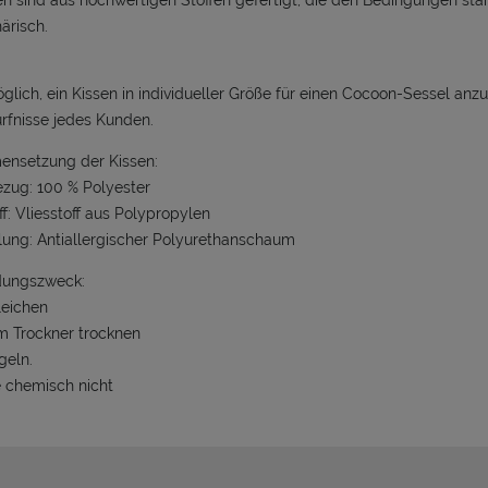
en sind aus hochwertigen Stoffen gefertigt, die den Bedingungen st
ärisch.
öglich, ein Kissen in individueller Größe für einen Cocoon-Sessel anz
rfnisse jedes Kunden.
nsetzung der Kissen:
zug: 100 % Polyester
ff: Vliesstoff aus Polypropylen
llung: Antiallergischer Polyurethanschaum
ungszweck:
leichen
im Trockner trocknen
geln.
e chemisch nicht