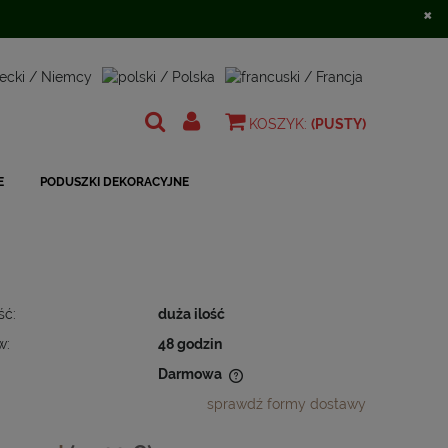
×
Zarejestruj się
Zaloguj się
KOSZYK:
(PUSTY)
E
PODUSZKI DEKORACYJNE
ść:
duża ilość
w:
48 godzin
Darmowa
sprawdź formy dostawy
 nie zawiera ewentualnych kosztów
ności