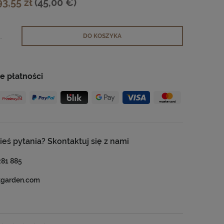
93,55 zł
(45,00 €)
.
DO KOSZYKA
e płatności
ieś pytania? Skontaktuj się z nami
281 885
tgarden.com