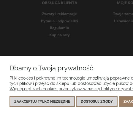
OBSŁUGA KLIENTA
MOJE K
Zwroty i reklamacje
Twoje zam
Pytania i odpowiedzi
Ustawieni
Regulamin
Kup na raty
Dbamy o Twoją prywatność
Poduszk
Pliki cookies i pokrewne im technologie umożliwiają poprawne
tych plików i przejść do sklepu lub dostosować użycie plików do
Więcej o plikach cookies przeczytasz w naszej Polityce prywatn
ZAAKCEPTUJ TYLKO NIEZBĘDNE
DOSTOSUJ ZGODY
ZAAK