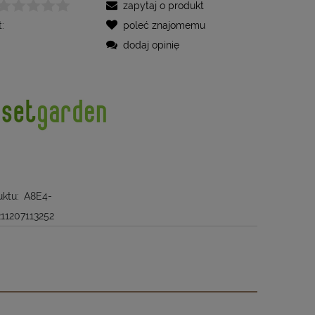
zapytaj o produkt
:
poleć znajomemu
dodaj opinię
ktu:
A8E4-
11207113252