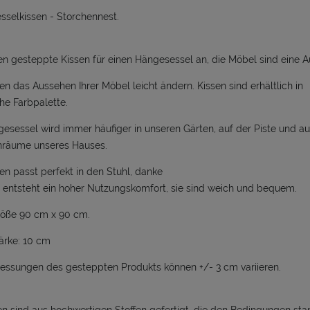
KOSZTÓW PŁATNOŚCI
selkissen - Storchennest.
en gesteppte Kissen für einen Hängesessel an, die Möbel sind eine A
en das Aussehen Ihrer Möbel leicht ändern. Kissen sind erhältlich in
che Farbpalette.
esessel wird immer häufiger in unseren Gärten, auf der Piste und a
enräume unseres Hauses.
en passt perfekt in den Stuhl, danke
entsteht ein hoher Nutzungskomfort, sie sind weich und bequem.
röße 90 cm x 90 cm.
ärke: 10 cm
ssungen des gesteppten Produkts können +/- 3 cm variieren.