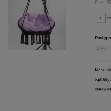
1
Cena:
szt
Dostępn
Masz jak
(+48) 885 
biuro@se