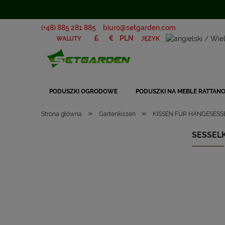
(+48) 885 281 885
biuro@setgarden.com
JĘZYK
WALUTY
PODUSZKI OGRODOWE
PODUSZKI NA MEBLE RATTAN
»
»
Strona główna
Gartenkissen
KISSEN FÜR HÄNGESESS
SESSEL