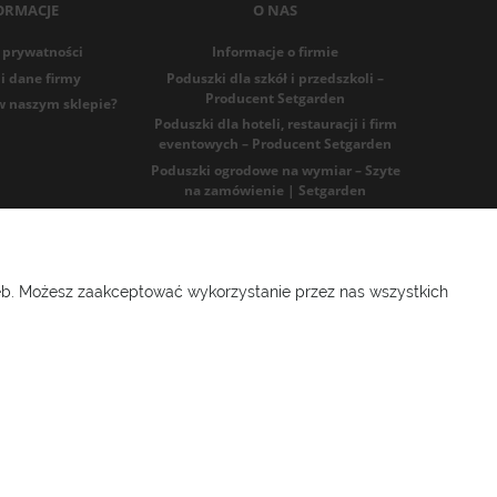
ORMACJE
O NAS
 prywatności
Informacje o firmie
i dane firmy
Poduszki dla szkół i przedszkoli –
Producent Setgarden
w naszym sklepie?
Poduszki dla hoteli, restauracji i firm
eventowych – Producent Setgarden
Poduszki ogrodowe na wymiar – Szyte
na zamówienie | Setgarden
Blog
91986025
zeb. Możesz zaakceptować wykorzystanie przez nas wszystkich