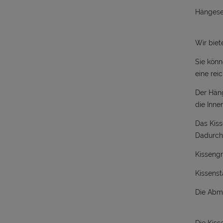
Hängeses
Wir biet
Sie könn
eine rei
Der Häng
die Inn
Das Kiss
Dadurch 
Kisseng
Kissenst
Die Abme