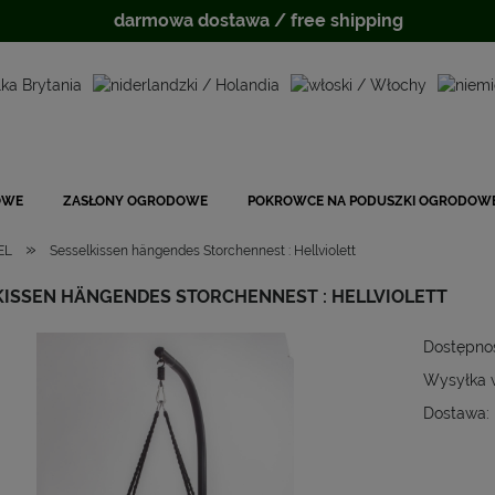
darmowa dostawa / free shipping
OWE
ZASŁONY OGRODOWE
POKROWCE NA PODUSZKI OGRODOW
»
EL
Sesselkissen hängendes Storchennest : Hellviolett
KISSEN HÄNGENDES STORCHENNEST : HELLVIOLETT
Dostępno
Wysyłka 
Dostawa:
Cena
płat