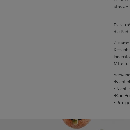
Die Kiss
atmosph
Es ist m
die Bedü
Zusamme
Kissenbe
Innensto
Mittelfü
Verwend
•Nicht b
• Nicht 
•Kein Bü
• Reinig