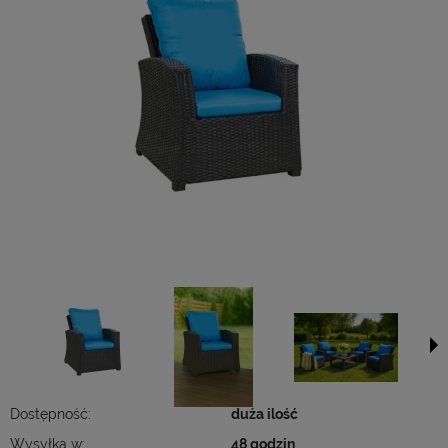
Dostępność:
duża ilość
Wysyłka w:
48 godzin