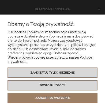
PŁATNOŚCI I DOSTAWA
INFORMACJE
Dbamy o Twoją prywatność
Pliki cookies i pokrewne im technologie umożliwiają
O NAS
poprawne działanie strony i pomagają nam dostosować
ofertę do Twoich potrzeb. Możesz zaakceptować
wykorzystanie przez nas wszystkich tych plików i przejść
do sklepu lub dostosować użycie plików do swoich
Poduszki ogrodowe Setgarden.com | Lubelska 1A, 10-409 Olsztyn |
preferencji, wybierając opcję "Dostosuj zgody".
NIP: 7391986025
Więcej o plikach cookies przeczytasz w naszej Polityce
prywatności.
(+48) 885 281 885
biuro@setgarden.com
ZAAKCEPTUJ TYLKO NIEZBĘDNE
FACEBOOK
PINTEREST
DOSTOSUJ ZGODY
INSTAGRAM
ZAAKCEPTUJ WSZYSTKIE