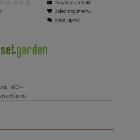
zapytaj o produkt
:
poleć znajomemu
dodaj opinię
ktu:
98C9-
211206141710