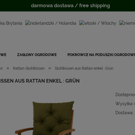
darmowa dostawa / free shipping
OWE
ZASŁONY OGRODOWE
POKROWCE NA PODUSZKI OGRODOW
»
»
an
Rattan-Stuhlkissen
Stuhlkissen aus Rattan enkel : Grün
SSEN AUS RATTAN ENKEL : GRÜN
Dostępno
Wysyłka 
Dostawa:
Cena
płat