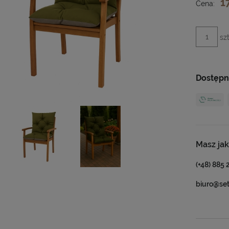
1
Cena:
szt
Dostępn
Masz jak
(+48) 885 
biuro@se