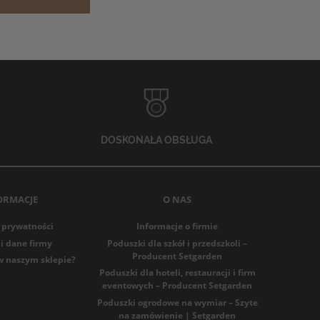
DOSKONAŁA OBSŁUGA
ORMACJE
O NAS
 prywatności
Informacje o firmie
i dane firmy
Poduszki dla szkół i przedszkoli –
Producent Setgarden
w naszym sklepie?
Poduszki dla hoteli, restauracji i firm
eventowych – Producent Setgarden
Poduszki ogrodowe na wymiar – Szyte
na zamówienie | Setgarden