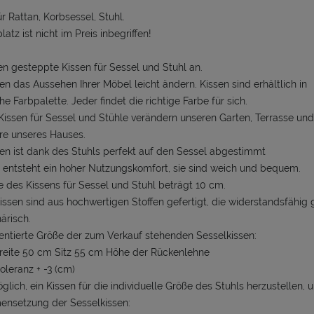
KOSZTÓW PŁATNOŚCI
ür Rattan, Korbsessel, Stuhl.
latz ist nicht im Preis inbegriffen!
en gesteppte Kissen für Sessel und Stuhl an.
en das Aussehen Ihrer Möbel leicht ändern. Kissen sind erhältlich in
he Farbpalette. Jeder findet die richtige Farbe für sich.
issen für Sessel und Stühle verändern unseren Garten, Terrasse und
re unseres Hauses.
en ist dank des Stuhls perfekt auf den Sessel abgestimmt
entsteht ein hoher Nutzungskomfort, sie sind weich und bequem.
e des Kissens für Sessel und Stuhl beträgt 10 cm.
kissen sind aus hochwertigen Stoffen gefertigt, die widerstandsfähig
ärisch.
entierte Größe der zum Verkauf stehenden Sesselkissen:
reite 50 cm Sitz 55 cm Höhe der Rückenlehne
oleranz + -3 (cm)
öglich, ein Kissen für die individuelle Größe des Stuhls herzustellen
nsetzung der Sesselkissen: