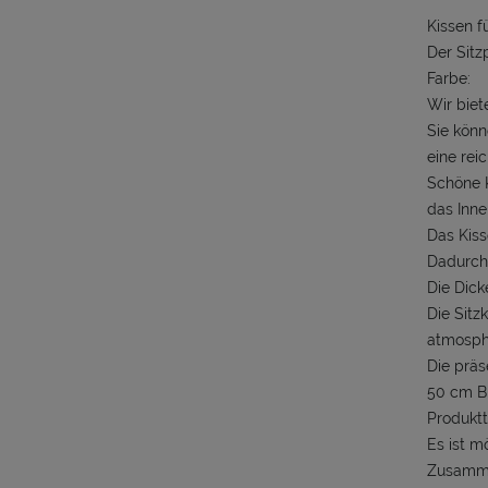
Kissen f
Der Sitzp
Farbe:
Wir biet
Sie könn
eine reic
Schöne K
das Inne
Das Kiss
Dadurch 
Die Dick
Die Sitz
atmosph
Die präs
50 cm B
Produktt
Es ist m
Zusamme