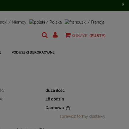
×
Zarejestruj się
Zaloguj się
KOSZYK:
(PUSTY)
E
PODUSZKI DEKORACYJNE
ść:
duża ilość
w:
48 godzin
Darmowa
sprawdź formy dostawy
 nie zawiera ewentualnych kosztów
ności