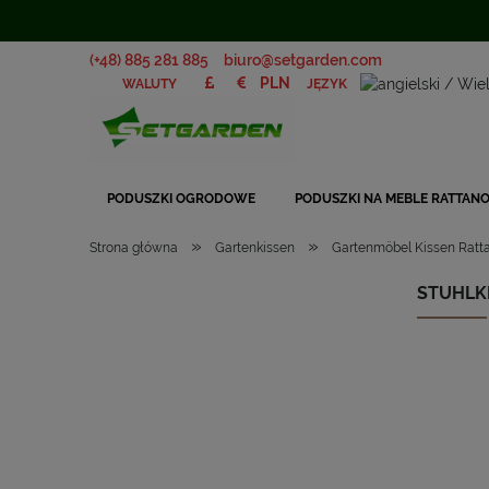
(+48) 885 281 885
biuro@setgarden.com
JĘZYK
WALUTY
PODUSZKI OGRODOWE
PODUSZKI NA MEBLE RATTAN
»
»
Strona główna
Gartenkissen
Gartenmöbel Kissen Ratt
STUHLKI