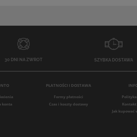
30 DNI NA ZWROT
SZYBKA DOSTAWA
ONTO
PŁATNOŚCI I DOSTAWA
INF
ówienia
Formy płatności
Polityka
a konta
Czas i koszty dostawy
Kontakt 
Jak kupować 