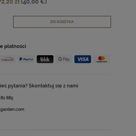
72,20 zł
(40,00 €)
.
DO KOSZYKA
e płatności
ieś pytania? Skontaktuj się z nami
281 885
tgarden.com