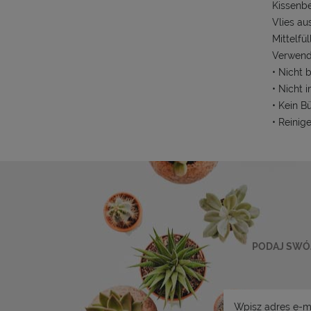
Kissenbe
Vlies au
Mittelfü
Verwend
• Nicht 
• Nicht 
• Kein B
• Reinig
PODAJ SWÓJ