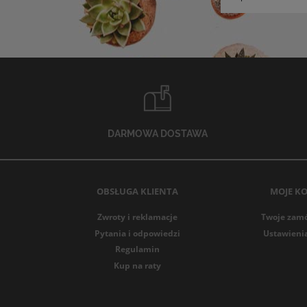
DARMOWA DOSTAWA
OBSŁUGA KLIENTA
MOJE K
Zwroty i reklamacje
Twoje zam
Pytania i odpowiedzi
Ustawieni
Regulamin
Kup na raty