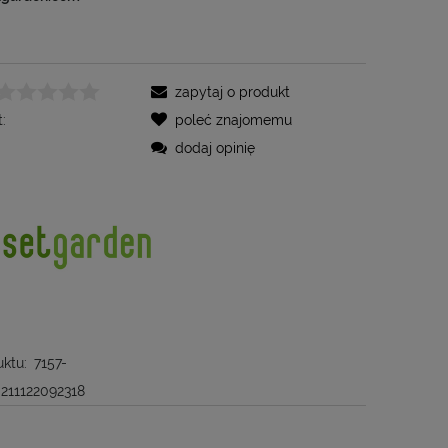
zapytaj o produkt
:
poleć znajomemu
dodaj opinię
ktu:
7157-
211122092318