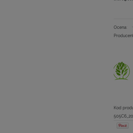
Ocena:
Producent
Kod produ
505C6_20