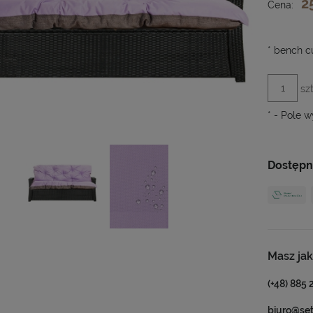
2
Cena:
*
bench cu
szt
*
- Pole 
Dostępn
Masz jak
(+48) 885 
biuro@se