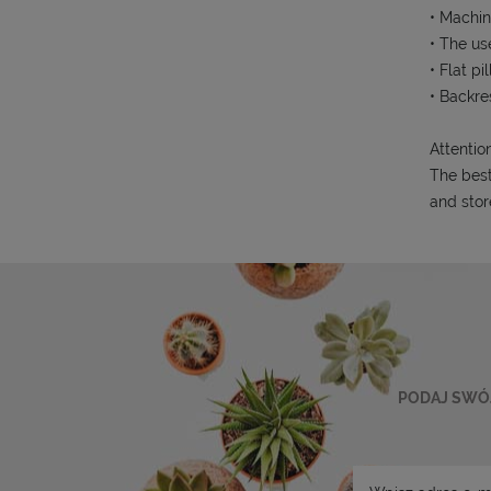
• Machin
• The us
• Flat pi
• Backre
Attention
The best
and stor
PODAJ SWÓJ