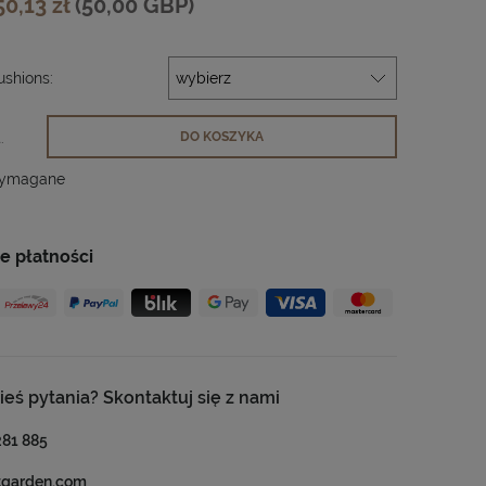
50,13 zł
(50,00 GBP)
shions:
.
DO KOSZYKA
wymagane
e płatności
ieś pytania? Skontaktuj się z nami
281 885
tgarden.com