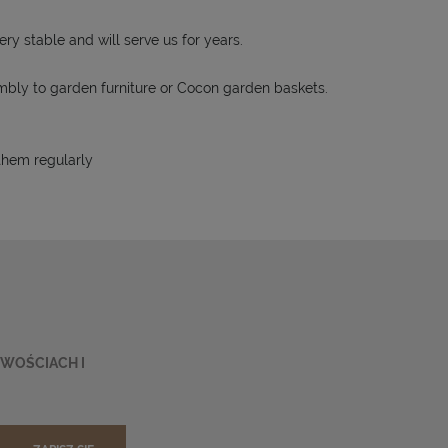
ry stable and will serve us for years.
sembly to garden furniture or Cocon garden baskets.
 them regularly
OWOŚCIACH I