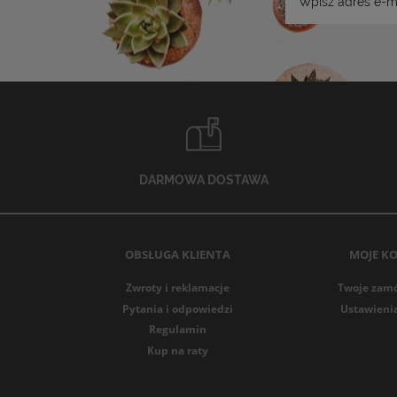
DARMOWA DOSTAWA
OBSŁUGA KLIENTA
MOJE K
Zwroty i reklamacje
Twoje zam
Pytania i odpowiedzi
Ustawieni
Regulamin
Kup na raty