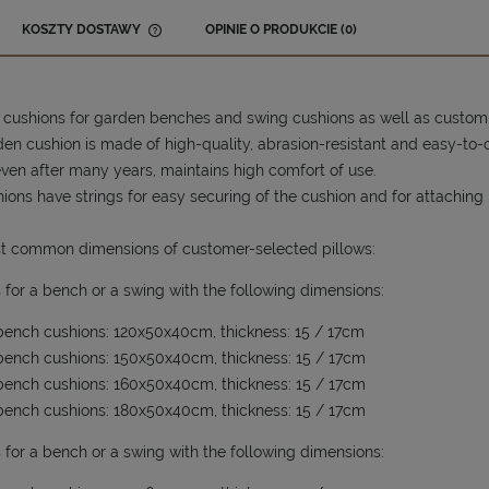
KOSZTY DOSTAWY
OPINIE O PRODUKCIE (0)
CENA NIE ZAWIERA EWENTUALNYCH
KOSZTÓW PŁATNOŚCI
 cushions for garden benches and swing cushions as well as custom
en cushion is made of high-quality, abrasion-resistant and easy-to-c
ven after many years, maintains high comfort of use.
ions have strings for easy securing of the cushion and for attaching 
t common dimensions of customer-selected pillows:
 for a bench or a swing with the following dimensions:
ench cushions: 120x50x40cm, thickness: 15 / 17cm
ench cushions: 150x50x40cm, thickness: 15 / 17cm
ench cushions: 160x50x40cm, thickness: 15 / 17cm
ench cushions: 180x50x40cm, thickness: 15 / 17cm
 for a bench or a swing with the following dimensions: