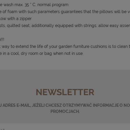
e wash max. 35 ° C, normal program
e of foam with such parameters guarantees that the pillows will be ve
llow with a zipper
sts, quilted seat, additionally equipped with strings, allow easy as
!!!
 way to extend the life of your garden furniture cushions is to clean
e in a cool, dry room or bag when not in use.
NEWSLETTER
 ADRES E-MAIL, JEŻELI CHCESZ OTRZYMYWAĆ INFORMACJE O N
PROMOCJACH.