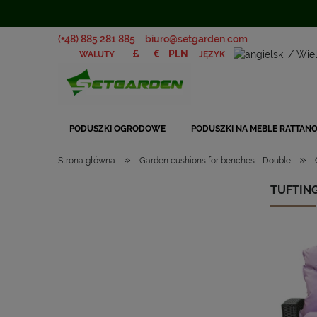
(+48) 885 281 885
biuro@setgarden.com
JĘZYK
WALUTY
PODUSZKI OGRODOWE
PODUSZKI NA MEBLE RATTAN
»
»
Strona główna
Garden cushions for benches - Double
TUFTING