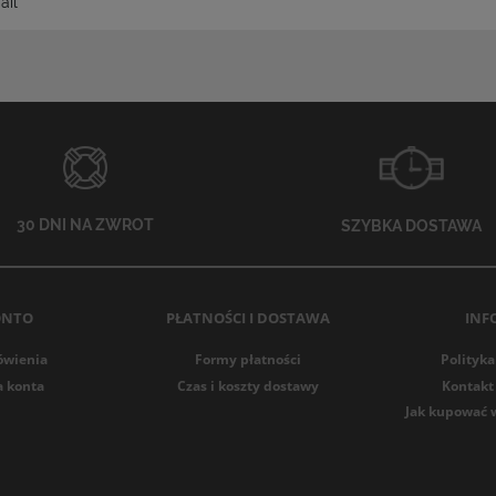
30 DNI NA ZWROT
SZYBKA DOSTAWA
ONTO
PŁATNOŚCI I DOSTAWA
INF
ówienia
Formy płatności
Polityka
a konta
Czas i koszty dostawy
Kontakt 
Jak kupować 