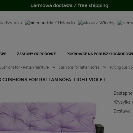
darmowa dostawa / free shipping
OWE
ZASŁONY OGRODOWE
POKROWCE NA PODUSZKI OGRODOW
»
»
Cushions for - Rattan furniture
cushions for rattan sofas
Tufting cushion
 CUSHIONS FOR RATTAN SOFA: LIGHT VIOLET
Dostępno
Wysyłka 
Dostawa:
Cena
płat