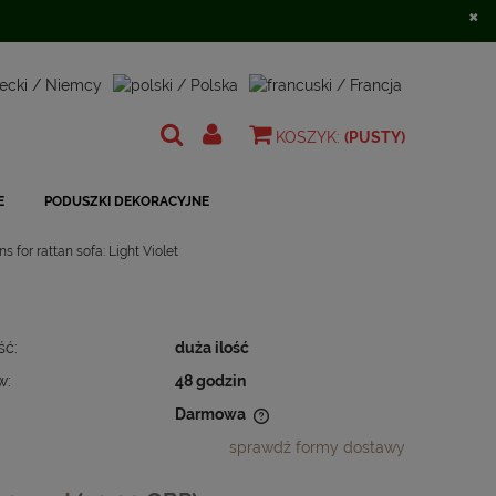
×
Zarejestruj się
Zaloguj się
KOSZYK:
(PUSTY)
E
PODUSZKI DEKORACYJNE
s for rattan sofa: Light Violet
ść:
duża ilość
w:
48 godzin
Darmowa
sprawdź formy dostawy
 nie zawiera ewentualnych kosztów
ności