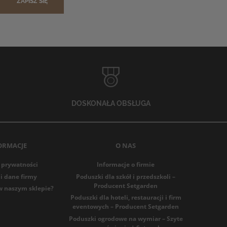
ZAPISZ SIĘ
DOSKONAŁA OBSŁUGA
ORMACJE
O NAS
 prywatności
Informacje o firmie
i dane firmy
Poduszki dla szkół i przedszkoli –
Producent Setgarden
w naszym sklepie?
Poduszki dla hoteli, restauracji i firm
eventowych – Producent Setgarden
Poduszki ogrodowe na wymiar – Szyte