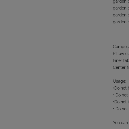
garden b
garden b
garden b
garden b
Composi
Pillow c
Inner fa
Center f
Usage:
•Do not 
• Do not
•Do not i
• Do not
You can: