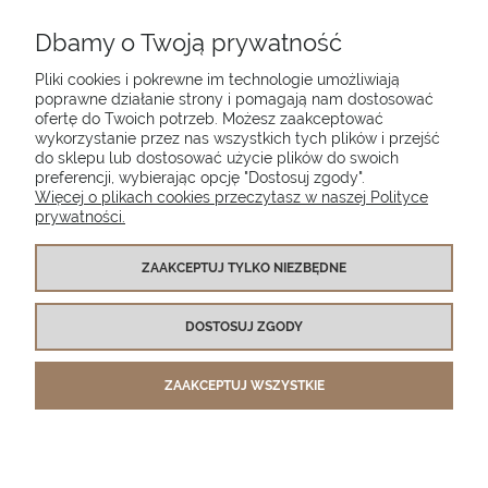
INFORMACJE
Dbamy o Twoją prywatność
Pliki cookies i pokrewne im technologie umożliwiają
O NAS
poprawne działanie strony i pomagają nam dostosować
ofertę do Twoich potrzeb. Możesz zaakceptować
wykorzystanie przez nas wszystkich tych plików i przejść
do sklepu lub dostosować użycie plików do swoich
Poduszki ogrodowe Setgarden.com | Lubelska 1A, 10-409 Olsztyn |
preferencji, wybierając opcję "Dostosuj zgody".
NIP: 7391986025
Więcej o plikach cookies przeczytasz w naszej Polityce
prywatności.
(+48) 885 281 885
biuro@setgarden.com
ZAAKCEPTUJ TYLKO NIEZBĘDNE
FACEBOOK
PINTEREST
DOSTOSUJ ZGODY
INSTAGRAM
ZAAKCEPTUJ WSZYSTKIE
POKAŻ PEŁNĄ WERSJĘ STRONY