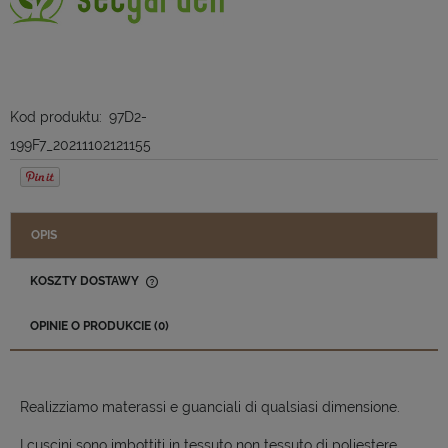
Kod produktu:
97D2-
199F7_20211102121155
OPIS
KOSZTY DOSTAWY
CENA NIE ZAWIERA EWENTUALNYCH KOSZTÓW PŁATNOŚCI
OPINIE O PRODUKCIE (0)
Realizziamo materassi e guanciali di qualsiasi dimensione.
I cuscini sono imbottiti in tessuto non tessuto di poliestere,