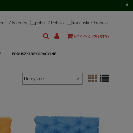
×
Zarejestruj się
Zaloguj się
KOSZYK:
(PUSTY)
E
PODUSZKI DEKORACYJNE