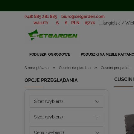
(+48) 885 281 885
biuro@setgarden.com
JĘZYK
WALUTY
PODUSZKI OGRODOWE
PODUSZKI NA MEBLE RATTAN
»
»
Strona główna
Cuscini da giardino
Cuscini per pallet
CUSCINI
OPCJE PRZEGLĄDANIA
Size:: (wybierz)
Size:: (wybierz)
Cena: (wybierz)