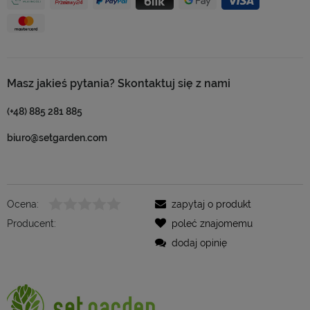
Masz jakieś pytania? Skontaktuj się z nami
(+48) 885 281 885
biuro@setgarden.com
Ocena:
zapytaj o produkt
Producent:
poleć znajomemu
dodaj opinię