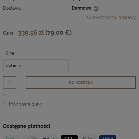
Dostawa:
Darmowa
Cena nie zawiera ewentualnych kosztów płatności
sprawdź formy dostawy
339,56 zł
(79,00 €)
Cena:
*
Size:
DO KOSZYKA
szt.
*
- Pole wymagane
Dostępne płatności