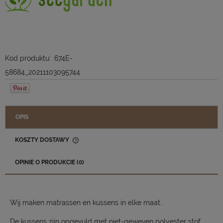
Kod produktu:
674E-
58684_20211103095744
OPIS
KOSZTY DOSTAWY
CENA NIE ZAWIERA EWENTUALNYCH KOSZTÓW PŁATNOŚCI
OPINIE O PRODUKCIE (0)
Wij maken matrassen en kussens in elke maat.
De kussens zijn opgevuld met niet-geweven polyester stof,