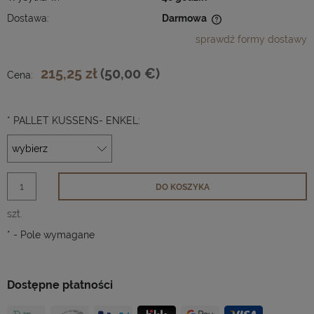
Dostawa:
Darmowa
Cena nie zawiera ewentualnych kosztów płatności
sprawdź formy dostawy
215,25 zł
(50,00 €)
Cena:
*
PALLET KUSSENS- ENKEL:
DO KOSZYKA
szt.
*
- Pole wymagane
Dostępne płatności