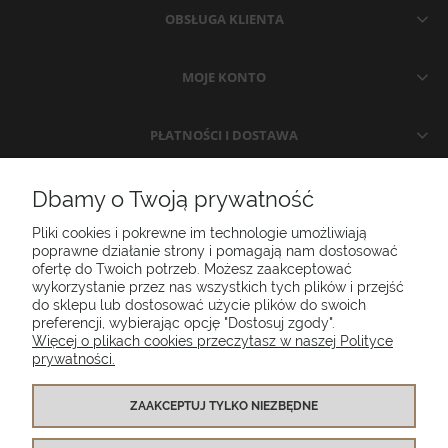
OBSŁUGA KLIENTA
MOJE KONTO
PŁATNOŚCI I DOSTAWA
INFORMACJE
Dbamy o Twoją prywatność
Pliki cookies i pokrewne im technologie umożliwiają
O NAS
poprawne działanie strony i pomagają nam dostosować
ofertę do Twoich potrzeb. Możesz zaakceptować
wykorzystanie przez nas wszystkich tych plików i przejść
do sklepu lub dostosować użycie plików do swoich
Poduszki ogrodowe Setgarden.com | Lubelska 1A, 10-409 Olsztyn |
preferencji, wybierając opcję "Dostosuj zgody".
NIP: 7391986025
Więcej o plikach cookies przeczytasz w naszej Polityce
prywatności.
(+48) 885 281 885
biuro@setgarden.com
ZAAKCEPTUJ TYLKO NIEZBĘDNE
FACEBOOK
PINTEREST