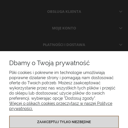
OBSŁUGA KLIENTA
MOJE KONTO
PŁATNOŚCI I DOSTAWA
INFORMACJE
Dbamy o Twoją prywatność
Pliki cookies i pokrewne im technologie umożliwiają
O NAS
poprawne działanie strony i pomagają nam dostosować
ofertę do Twoich potrzeb. Możesz zaakceptować
wykorzystanie przez nas wszystkich tych plików i przejść
do sklepu lub dostosować użycie plików do swoich
Poduszki ogrodowe Setgarden.com | Lubelska 1A, 10-409 Olsztyn |
preferencji, wybierając opcję "Dostosuj zgody".
NIP: 7391986025
Więcej o plikach cookies przeczytasz w naszej Polityce
prywatności.
(+48) 885 281 885
biuro@setgarden.com
ZAAKCEPTUJ TYLKO NIEZBĘDNE