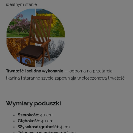
idealnym stanie.
Trwałość i solidne wykonanie
— odporna na przetarcia
tkanina i staranne szycie zapewniają wielosezonową trwałość.
Wymiary poduszki
Szerokość:
40 cm
Głębokość:
40 cm
Wysokość (grubość):
4 cm
Tolerancja wymiarowa:
±2 cm