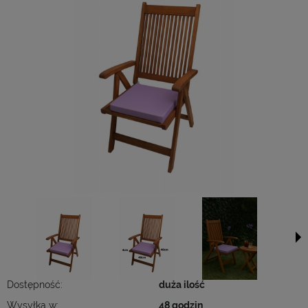
Dostępność:
duża ilość
Wysyłka w:
48 godzin