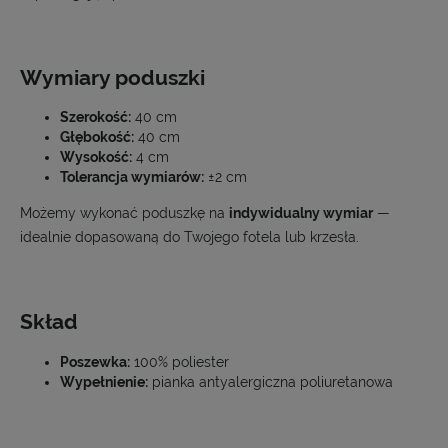
Wymiary poduszki
Szerokość:
40 cm
Głębokość:
40 cm
Wysokość:
4 cm
Tolerancja wymiarów:
±2 cm
Możemy wykonać poduszkę na
indywidualny wymiar
—
idealnie dopasowaną do Twojego fotela lub krzesła.
Skład
Poszewka:
100% poliester
Wypełnienie:
pianka antyalergiczna poliuretanowa