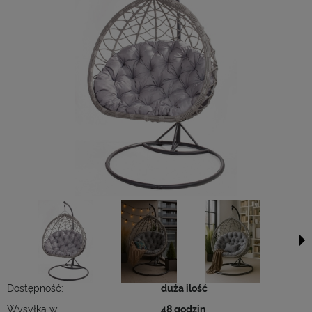
Dostępność:
duża ilość
Wysyłka w:
48 godzin