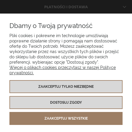
PŁATNOŚCI I DOSTAWA
INFORMACJE
Dbamy o Twoją prywatność
Pliki cookies i pokrewne im technologie umożliwiają
O NAS
poprawne działanie strony i pomagają nam dostosować
ofertę do Twoich potrzeb. Możesz zaakceptować
wykorzystanie przez nas wszystkich tych plików i przejść
do sklepu lub dostosować użycie plików do swoich
Poduszki ogrodowe Setgarden.com | Lubelska 1A, 10-409 Olsztyn |
preferencji, wybierając opcję "Dostosuj zgody".
NIP: 7391986025
Więcej o plikach cookies przeczytasz w naszej Polityce
prywatności.
(+48) 885 281 885
biuro@setgarden.com
ZAAKCEPTUJ TYLKO NIEZBĘDNE
FACEBOOK
PINTEREST
DOSTOSUJ ZGODY
INSTAGRAM
ZAAKCEPTUJ WSZYSTKIE