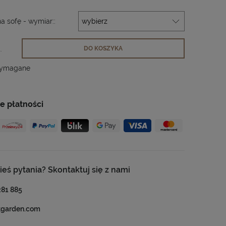
a sofę - wymiar::
.
DO KOSZYKA
wymagane
e płatności
ieś pytania? Skontaktuj się z nami
281 885
tgarden.com