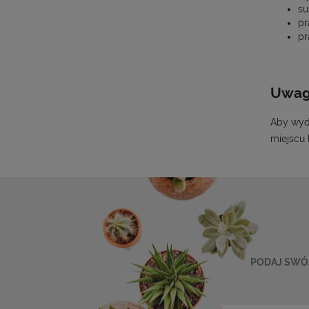
su
pr
pr
Uwa
Aby wyd
miejscu 
PODAJ SWÓJ