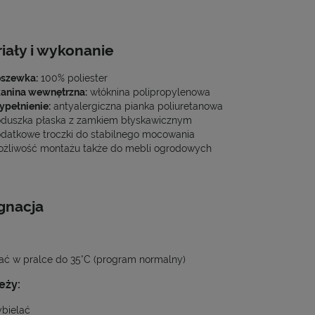
iały i wykonanie
szewka:
100% poliester
anina wewnętrzna:
włóknina polipropylenowa
pełnienie:
antyalergiczna pianka poliuretanowa
duszka płaska z zamkiem błyskawicznym
datkowe troczki do stabilnego mocowania
żliwość montażu także do mebli ogrodowych
gnacja
ać w pralce do 35°C (program normalny)
eży:
bielać