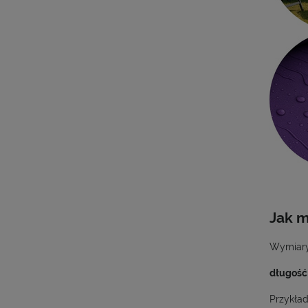
Jak m
Wymiary
długość 
Przykła