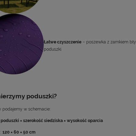
Łatwe czyszczenie
– poszewka z zamkiem błys
poduszki.
ierzymy poduszki?
 podajemy w schemacie:
poduszki × szerokość siedziska × wysokość oparcia
d:
120 × 60 × 50 cm