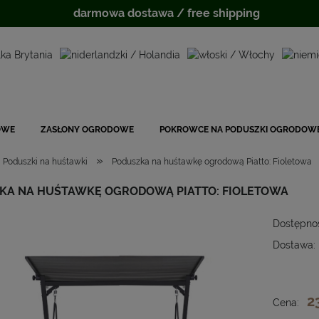
darmowa dostawa / free shipping
OWE
ZASŁONY OGRODOWE
POKROWCE NA PODUSZKI OGRODOW
»
Poduszki na huśtawki
Poduszka na huśtawkę ogrodową Piatto: Fioletowa
KA NA HUŚTAWKĘ OGRODOWĄ PIATTO: FIOLETOWA
Dostępno
Dostawa:
Cena
płat
2
Cena: