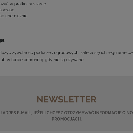
szyć w pralko–suszarce
asować
ać chemicznie
ga
łużyć żywotność poduszek ogrodowych, zaleca się ich regularne c
lub w torbie ochronnej, gdy nie są używane.
NEWSLETTER
 ADRES E-MAIL, JEŻELI CHCESZ OTRZYMYWAĆ INFORMACJE O N
PROMOCJACH.