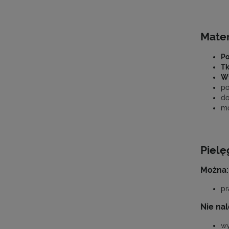
Mater
Po
Tk
Wy
po
do
mo
Pielę
Można:
pr
Nie nal
wy