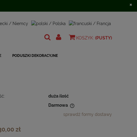
×
Zarejestruj się
Zaloguj się
KOSZYK:
(PUSTY)
E
PODUSZKI DEKORACYJNE
ść:
duża ilość
Darmowa
sprawdź formy dostawy
 nie zawiera ewentualnych kosztów
ności
30,00 zł