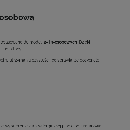
EWENTUALNYCH
 osobową
 dopasowane do modeli
2- i 3-osobowych
. Dzięki
 lub altany.
wej w utrzymaniu czystości, co sprawia, że doskonale
ne wypełnienie z antyalergicznej pianki poliuretanowej