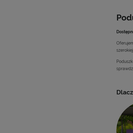
Pod
Dostępn
Oferuje
szerokie
Poduszki
sprawdz
Dlacz