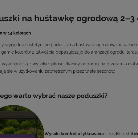
CENA NIE ZAWIERA 
KOSZTÓW PŁATNOŚCI
uszki na huśtawkę ogrodową 2–3
e w 14 kolorach
my wygodne i estetyczne poduszki na huśtawkę ogrodową, idealnie
j gamie kolorów z łatwością dopasujesz je do aranżacji ogrodu, tarasu
 wykonane są z wysokiej jakości tkaniny odpornej na przetarcia i łat
ają się w użytkowaniu zewnętrznym przez wiele sezonów.
ego warto wybrać nasze poduszki?
Wysoki komfort użytkowania
– miękkie, stabil