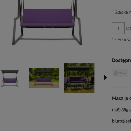
*
Gładka n
szt
*
- Pole 
Dostępn
Masz jak
(+48) 885 
biuro@se