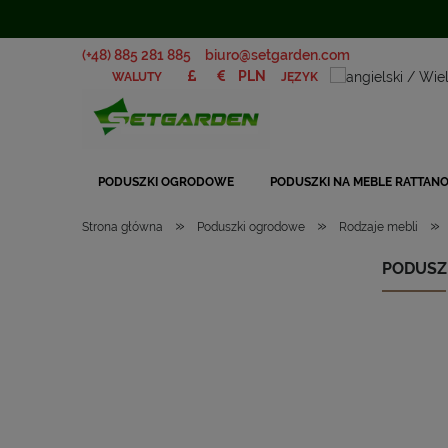
(+48) 885 281 885
biuro@setgarden.com
JĘZYK
WALUTY
PODUSZKI OGRODOWE
PODUSZKI NA MEBLE RATTAN
»
»
»
Strona główna
Poduszki ogrodowe
Rodzaje mebli
PODUSZ