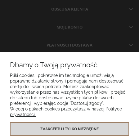
OBSŁUGA KLIENTA
MOJE KONTO
PŁATNOŚCI I DOSTAWA
INFORMACJE
Dbamy o Twoją prywatność
Pliki cookies i pokrewne im technologie umożliwiają
O NAS
poprawne działanie strony i pomagają nam dostosować
ofertę do Twoich potrzeb. Możesz zaakceptować
wykorzystanie przez nas wszystkich tych plików i przejść
do sklepu lub dostosować użycie plików do swoich
Poduszki ogrodowe Setgarden.com | Lubelska 1A, 10-409 Olsztyn |
preferencji, wybierając opcję "Dostosuj zgody".
NIP: 7391986025
Więcej o plikach cookies przeczytasz w naszej Polityce
prywatności.
(+48) 885 281 885
biuro@setgarden.com
ZAAKCEPTUJ TYLKO NIEZBĘDNE