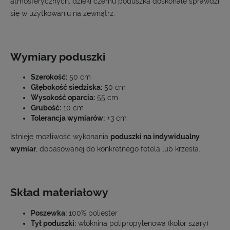
atmosferycznych, dzięki czemu poduszka doskonale sprawdzi
się w użytkowaniu na zewnątrz.
Wymiary poduszki
Szerokość:
50 cm
Głębokość siedziska:
50 cm
Wysokość oparcia:
55 cm
Grubość:
10 cm
Tolerancja wymiarów:
±3 cm
Istnieje możliwość wykonania
poduszki na indywidualny
wymiar
, dopasowanej do konkretnego fotela lub krzesła.
Skład materiałowy
Poszewka:
100% poliester
Tył poduszki:
włóknina polipropylenowa (kolor szary)