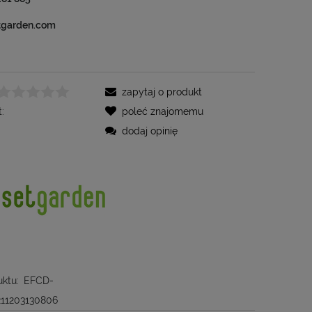
tgarden.com
zapytaj o produkt
:
poleć znajomemu
dodaj opinię
ktu:
EFCD-
211203130806