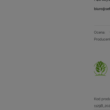
biuro@se
Ocena:
Producent
Kod produ
1129B_20