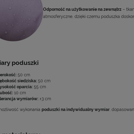
Odporność na użytkowanie na zewnątrz
– tkan
atmosferyczne, dzięki czemu poduszka doskona
ary poduszki
erokość:
50 cm
ębokość siedziska:
50 cm
sokość oparcia:
55 cm
ubość:
10 cm
lerancja wymiarów:
±3 cm
 możliwość wykonania
poduszki na indywidualny wymiar
, dopasowane