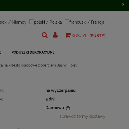
×
Zarejestruj się
Zaloguj się
KOSZYK:
(PUSTY)
E
PODUSZKI DEKORACYJNE
a na krzesło ogrodowe z oparciem: Jasny Fiolet
ść:
na wyczerpaniu
w:
5 dni
Darmowa
sprawdź formy dostawy
 nie zawiera ewentualnych kosztów
ności