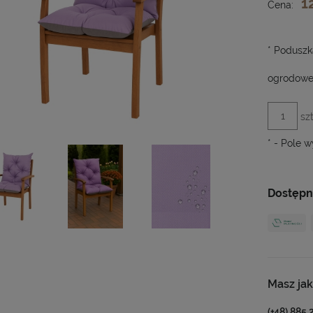
1
Cena:
*
Poduszka
ogrodowe
szt
*
- Pole 
Dostępn
Masz jak
(+48) 885 