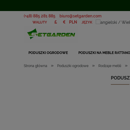
(+48) 885 281 885
biuro@setgarden.com
JĘZYK
WALUTY
PODUSZKI OGRODOWE
PODUSZKI NA MEBLE RATTAN
»
»
»
Strona główna
Poduszki ogrodowe
Rodzaje mebli
PODUSZ