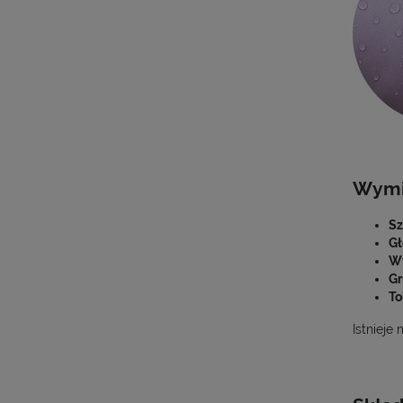
Wymi
Sz
Gł
Wy
Gr
To
Istnieje