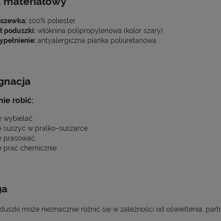
d materiałowy
szewka:
100% poliester
ł poduszki:
włóknina polipropylenowa (kolor szary)
pełnienie:
antyalergiczna pianka poliuretanowa
gnacja
ie robić:
e wybielać
e suszyć w pralko–suszarce
e prasować
e prać chemicznie
ga
duszki może nieznacznie różnić się w zależności od oświetlenia, parti