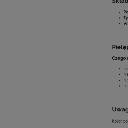
Skła
Po
Ty
Wy
Pielę
Czego n
ni
ni
ni
ni
Uwa
Kolor po