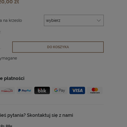
20,00 zł
 na krzesło
:
.
DO KOSZYKA
wymagane
e płatności
ieś pytania? Skontaktuj się z nami
281 885