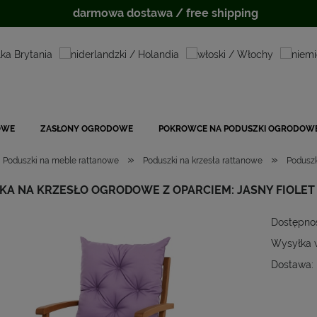
darmowa dostawa / free shipping
OWE
ZASŁONY OGRODOWE
POKROWCE NA PODUSZKI OGRODOW
»
»
Poduszki na meble rattanowe
Poduszki na krzesła rattanowe
Poduszk
KA NA KRZESŁO OGRODOWE Z OPARCIEM: JASNY FIOLET
Dostępno
Wysyłka 
Dostawa:
Cena
płat