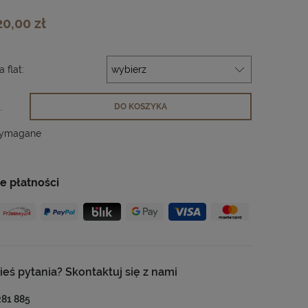
 nie zawiera ewentualnych kosztów
ności
20,00 zł
 flat:
.
DO KOSZYKA
wymagane
e płatności
ieś pytania? Skontaktuj się z nami
281 885