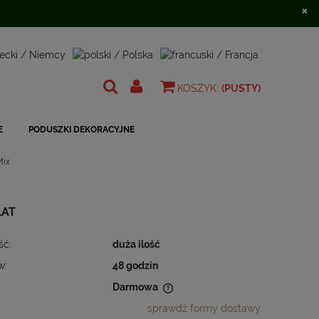
×
Zarejestruj się
Zaloguj się
KOSZYK:
(PUSTY)
E
PODUSZKI DEKORACYJNE
Mix
LAT
ść:
duża ilość
w:
48 godzin
Darmowa
sprawdź formy dostawy