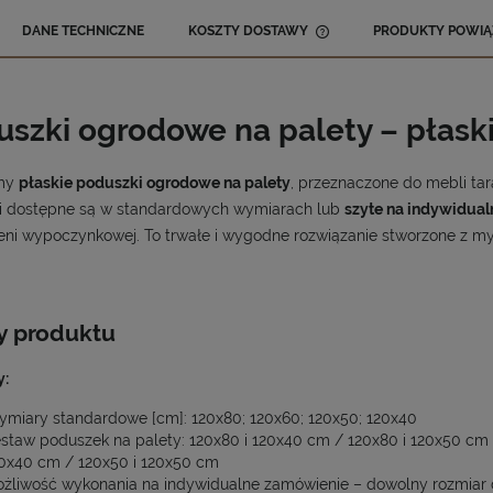
DANE TECHNICZNE
KOSZTY DOSTAWY
PRODUKTY POWIĄ
CENA NIE ZAWIERA 
KOSZTÓW PŁATNOŚCI
uszki ogrodowe na palety – płask
emy
płaskie poduszki ogrodowe na palety
, przeznaczone do mebli ta
i dostępne są w standardowych wymiarach lub
szyte na indywidua
eni wypoczynkowej. To trwałe i wygodne rozwiązanie stworzone z m
y produktu
:
miary standardowe [cm]: 120x80; 120x60; 120x50; 120x40
staw poduszek na palety: 120x80 i 120x40 cm / 120x80 i 120x50 cm 
0x40 cm / 120x50 i 120x50 cm
żliwość wykonania na indywidualne zamówienie – dowolny rozmiar 