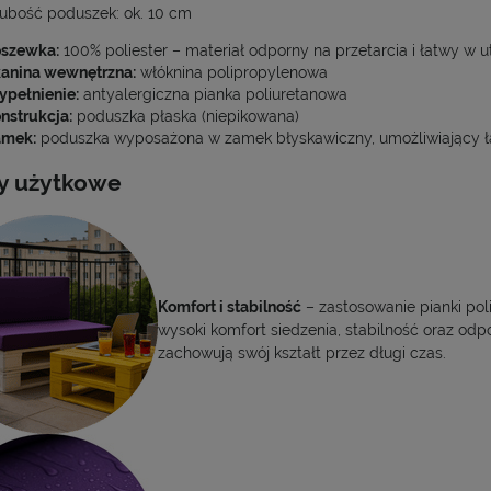
ubość poduszek: ok. 10 cm
szewka:
100% poliester – materiał odporny na przetarcia i łatwy w 
anina wewnętrzna:
włóknina polipropylenowa
pełnienie:
antyalergiczna pianka poliuretanowa
nstrukcja:
poduszka płaska (niepikowana)
amek:
poduszka wyposażona w zamek błyskawiczny, umożliwiający 
y użytkowe
Komfort i stabilność
– zastosowanie pianki po
wysoki komfort siedzenia, stabilność oraz odp
zachowują swój kształt przez długi czas.