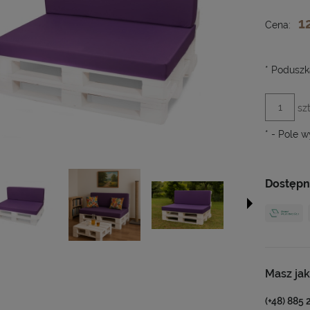
Cena
płat
1
Cena:
*
Poduszka
szt
*
- Pole 
Dostępn
Masz jak
(+48) 885 