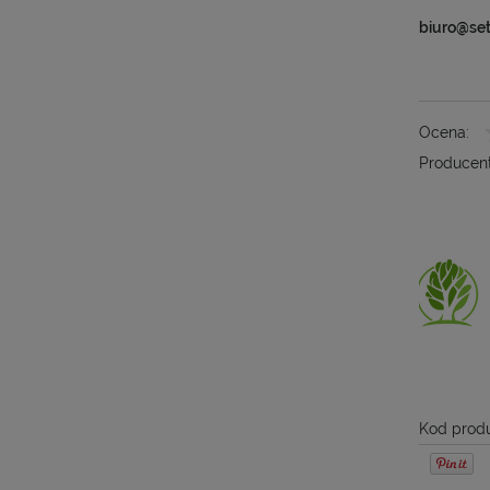
biuro@se
Ocena:
Producent
Kod produ