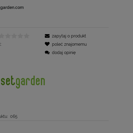
tgarden.com
zapytaj o produkt
:
poleć znajomemu
dodaj opinię
ktu:
065