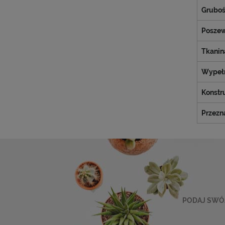
Grubo
Posze
Tkanin
Wypełn
Konstr
Przezn
PODAJ SWÓJ