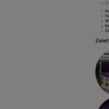
Gr
Po
Tk
Wy
Ko
Z
Zalet