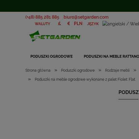
(+48) 885 281 885
biuro@setgarden.com
JĘZYK
WALUTY
PODUSZKI OGRODOWE
PODUSZKI NA MEBLE RATTAN
»
»
»
Strona główna
Poduszki ogrodowe
Rodzaje mebli
»
Poduszki na meble ogrodowe wykonane z palet Fiolet: Flat
PODUSZ