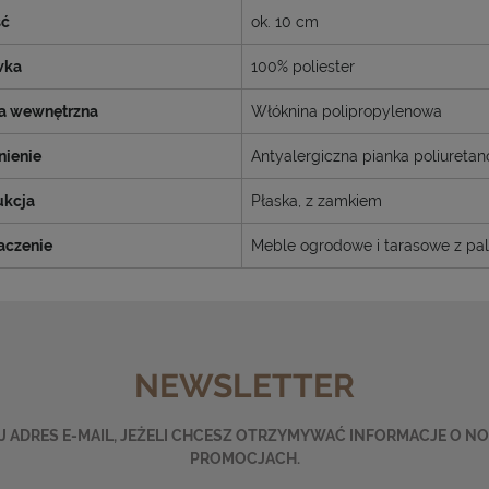
ść
ok. 10 cm
wka
100% poliester
a wewnętrzna
Włóknina polipropylenowa
ienie
Antyalergiczna pianka poliureta
ukcja
Płaska, z zamkiem
aczenie
Meble ogrodowe i tarasowe z pal
NEWSLETTER
 ADRES E-MAIL, JEŻELI CHCESZ OTRZYMYWAĆ INFORMACJE O N
PROMOCJACH.