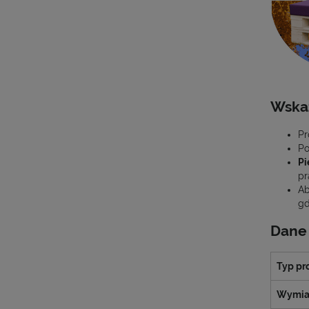
Wska
Pr
Po
Pi
pr
Ab
gd
Dane
Typ pr
Wymia