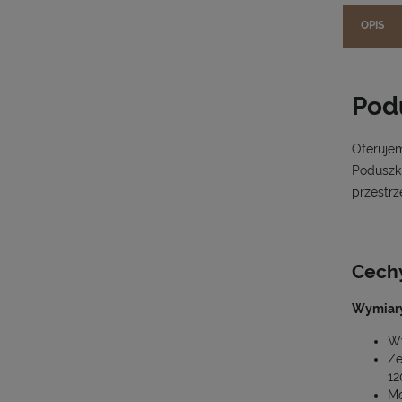
OPIS
Pod
Oferuj
Poduszk
przestrz
Cech
Wymiary
Wy
Ze
12
Mo