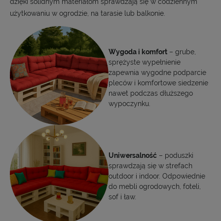
dzięki solidnym materiałom sprawdzają się w codziennym
użytkowaniu w ogrodzie, na tarasie lub balkonie.
Wygoda i komfort
– grube,
sprężyste wypełnienie
zapewnia wygodne podparcie
pleców i komfortowe siedzenie
nawet podczas dłuższego
wypoczynku.
Uniwersalność
– poduszki
sprawdzają się w strefach
outdoor i indoor. Odpowiednie
do mebli ogrodowych, foteli,
sof i ław.