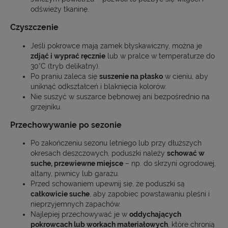
odświeży tkaninę.
Czyszczenie
Jeśli pokrowce mają zamek błyskawiczny, można je
zdjąć i wyprać ręcznie
lub w pralce w temperaturze do
30°C (tryb delikatny).
Po praniu zaleca się
suszenie na płasko
w cieniu, aby
uniknąć odkształceń i blaknięcia kolorów.
Nie suszyć w suszarce bębnowej ani bezpośrednio na
grzejniku.
Przechowywanie po sezonie
Po zakończeniu sezonu letniego lub przy dłuższych
okresach deszczowych, poduszki należy
schować w
suche, przewiewne miejsce
– np. do skrzyni ogrodowej,
altany, piwnicy lub garażu.
Przed schowaniem upewnij się, że poduszki są
całkowicie suche
, aby zapobiec powstawaniu pleśni i
nieprzyjemnych zapachów.
Najlepiej przechowywać je w
oddychających
pokrowcach lub workach materiałowych
, które chronią