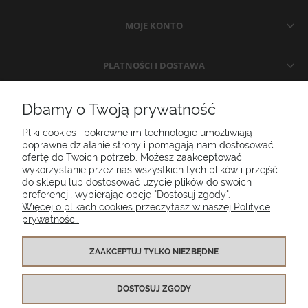
MOJE KONTO
PŁATNOŚCI I DOSTAWA
INFORMACJE
Dbamy o Twoją prywatność
Pliki cookies i pokrewne im technologie umożliwiają
O NAS
poprawne działanie strony i pomagają nam dostosować
ofertę do Twoich potrzeb. Możesz zaakceptować
wykorzystanie przez nas wszystkich tych plików i przejść
do sklepu lub dostosować użycie plików do swoich
Poduszki ogrodowe Setgarden.com | Lubelska 1A, 10-409 Olsztyn |
preferencji, wybierając opcję "Dostosuj zgody".
NIP: 7391986025
Więcej o plikach cookies przeczytasz w naszej Polityce
prywatności.
(+48) 885 281 885
biuro@setgarden.com
ZAAKCEPTUJ TYLKO NIEZBĘDNE
FACEBOOK
PINTEREST
DOSTOSUJ ZGODY