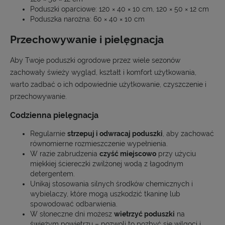
Poduszki oparciowe: 120 × 40 × 10 cm, 120 × 50 × 12 cm
Poduszka narożna: 60 × 40 × 10 cm
Przechowywanie i pielęgnacja
Aby Twoje poduszki ogrodowe przez wiele sezonów
zachowały świeży wygląd, kształt i komfort użytkowania,
warto zadbać o ich odpowiednie użytkowanie, czyszczenie i
przechowywanie.
Codzienna pielęgnacja
Regularnie
strzepuj i odwracaj poduszki
, aby zachować
równomierne rozmieszczenie wypełnienia.
W razie zabrudzenia
czyść miejscowo
przy użyciu
miękkiej ściereczki zwilżonej wodą z łagodnym
detergentem.
Unikaj stosowania silnych środków chemicznych i
wybielaczy, które mogą uszkodzić tkaninę lub
spowodować odbarwienia.
W słoneczne dni możesz
wietrzyć poduszki
na
świeżym powietrzu – pozwoli to pozbyć się wilgoci i