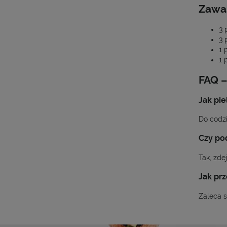
Zawa
3 
3 
1 
1 
FAQ –
Jak pi
Do codzi
Czy po
Tak, zde
Jak pr
Zaleca 