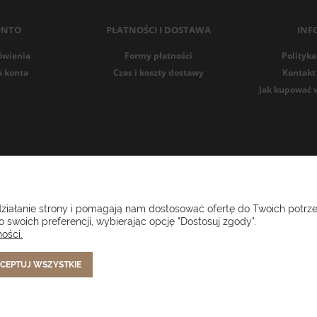
ONTO
PŁATNOŚCI I DOSTAWA
INF
ówienia
Formy płatności
Polityka
a konta
Czas i koszty dostawy
Kontakt 
Jak kupować 
i ogrodowe Setgarden.com | Lubelska 1A, 10-409 Olsztyn | NIP: 73
 działanie strony i pomagają nam dostosować ofertę do Twoich potr
 swoich preferencji, wybierając opcję "Dostosuj zgody".
(+48) 885 281 885
biuro@setgarden.com
ości.
CEPTUJ WSZYSTKIE
FACEBOOK
PINTEREST
INSTAGRAM