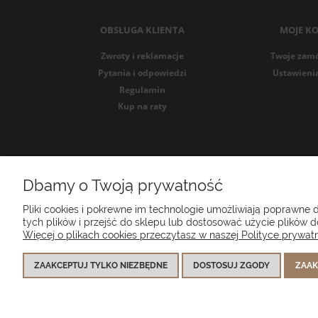
OBSŁUGA KLIENTA
MOJE K
Zwroty i reklamacje
Twoje zam
Pytania i odpowiedzi
Ustawieni
Regulamin
Kup na raty
Dbamy o Twoją prywatność
Poduszk
Pliki cookies i pokrewne im technologie umożliwiają poprawne
tych plików i przejść do sklepu lub dostosować użycie plików do
Więcej o plikach cookies przeczytasz w naszej Polityce prywatn
ZAAKCEPTUJ TYLKO NIEZBĘDNE
DOSTOSUJ ZGODY
ZAAK