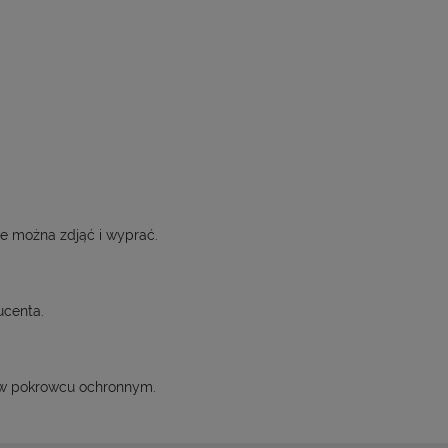
ce można zdjąć i wyprać.
ucenta.
 w pokrowcu ochronnym.