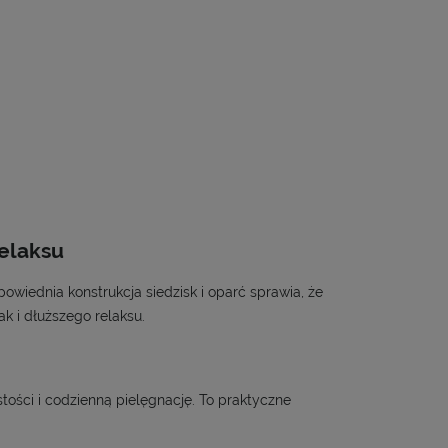
elaksu
powiednia konstrukcja siedzisk i oparć sprawia, że
k i dłuższego relaksu.
ości i codzienną pielęgnację. To praktyczne