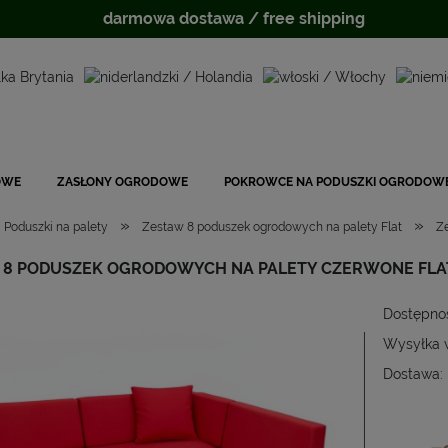
darmowa dostawa / free shipping
OWE
ZASŁONY OGRODOWE
POKROWCE NA PODUSZKI OGRODOW
»
»
Poduszki na palety
Zestaw 8 poduszek ogrodowych na palety Flat
Z
 8 PODUSZEK OGRODOWYCH NA PALETY CZERWONE FLA
Dostępno
Wysyłka 
Dostawa:
Cena
płat