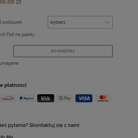
80,00 zł
8 poduszek
h Flat na palety:
.
DO KOSZYKA
wymagane
e płatności
ieś pytania? Skontaktuj się z nami
281 885