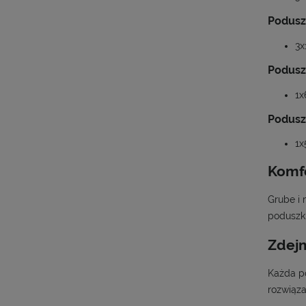
Podusz
3x
Podusz
1x
Podusz
1x
Komfo
Grube i 
poduszki
Zdejm
Każda po
rozwiąz