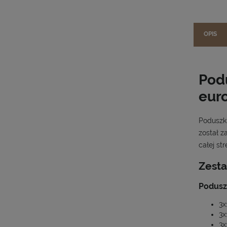
OPIS
Pod
eur
Poduszki
został z
całej st
Zesta
Podusz
3x
3x
3x