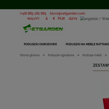
(+48) 885 281 885
biuro@setgarden.com
JĘZYK
WALUTY
PODUSZKI OGRODOWE
PODUSZKI NA MEBLE RATTAN
»
»
»
Strona główna
Poduszki ogrodowe
Rodzaje mebli
ZESTAW