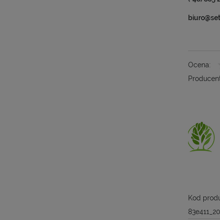
biuro@se
Ocena:
Producent
Kod produ
83e411_2