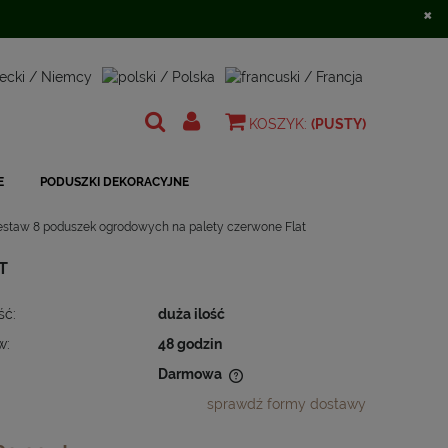
×
Zarejestruj się
Zaloguj się
KOSZYK:
(PUSTY)
E
PODUSZKI DEKORACYJNE
estaw 8 poduszek ogrodowych na palety czerwone Flat
T
ść:
duża ilość
w:
48 godzin
Darmowa
sprawdź formy dostawy
 nie zawiera ewentualnych kosztów
ności