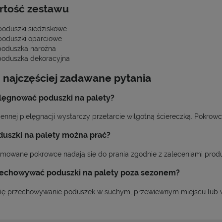
rtość zestawu
poduszki siedziskowe
poduszki oparciowe
poduszka narożna
poduszka dekoracyjna
 najczęściej zadawane pytania
elęgnować poduszki na palety?
ennej pielęgnacji wystarczy przetarcie wilgotną ściereczką. Pokrow
duszki na palety można prać?
jmowane pokrowce nadają się do prania zgodnie z zaleceniami prod
zechowywać poduszki na palety poza sezonem?
się przechowywanie poduszek w suchym, przewiewnym miejscu lub