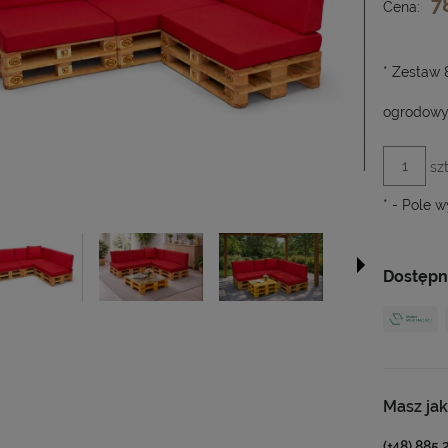
7
Cena:
*
Zestaw 
ogrodowyc
szt
*
- Pole 
Dostępn
Masz jak
(+48) 885 