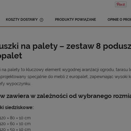
KOSZTY DOSTAWY
PRODUKTY POWIĄZANE
OPINIE O PRO
CENA NIE ZAWIERA EWENTUALNYCH
KOSZTÓW PŁATNOŚCI
uszki na palety – zestaw 8 podu
opalet
 na palety to kluczowy element wygodnej aranżacji ogrodu, tarasu
aprojektowany specjalnie do mebli z europalet, zapewniając wysoki 
refy wypoczynku.
w zawiera w zależności od wybranego rozmia
ki siedziskowe:
120 × 80 × 10 cm
120 × 60 × 10 cm
120 × 50 × 10 cm