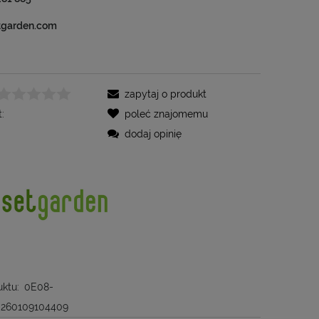
tgarden.com
zapytaj o produkt
:
poleć znajomemu
dodaj opinię
ktu:
0E08-
0260109104409