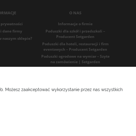
ORMACJE
O NAS
 prywatności
Informacje o firmie
i dane firmy
Poduszki dla szkół i przedszkoli –
Producent Setgarden
w naszym sklepie?
Poduszki dla hoteli, restauracji i firm
eventowych – Producent Setgarden
Poduszki ogrodowe na wymiar – Szyte
na zamówienie | Setgarden
Blog
91986025
zeb. Możesz zaakceptować wykorzystanie przez nas wszystkich